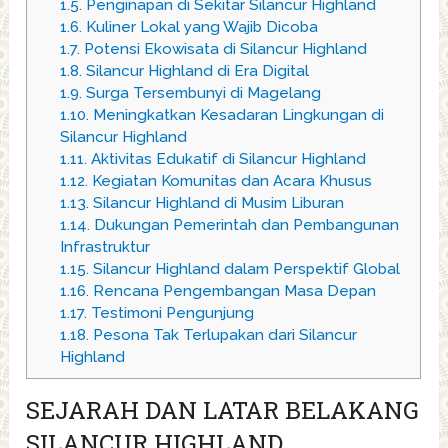
1.5.
Penginapan di Sekitar Silancur Highland
1.6.
Kuliner Lokal yang Wajib Dicoba
1.7.
Potensi Ekowisata di Silancur Highland
1.8.
Silancur Highland di Era Digital
1.9.
Surga Tersembunyi di Magelang
1.10.
Meningkatkan Kesadaran Lingkungan di
Silancur Highland
1.11.
Aktivitas Edukatif di Silancur Highland
1.12.
Kegiatan Komunitas dan Acara Khusus
1.13.
Silancur Highland di Musim Liburan
1.14.
Dukungan Pemerintah dan Pembangunan
Infrastruktur
1.15.
Silancur Highland dalam Perspektif Global
1.16.
Rencana Pengembangan Masa Depan
1.17.
Testimoni Pengunjung
1.18.
Pesona Tak Terlupakan dari Silancur
Highland
SEJARAH DAN LATAR BELAKANG
SILANCUR HIGHLAND