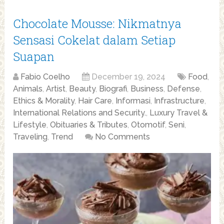
Chocolate Mousse: Nikmatnya
Sensasi Cokelat dalam Setiap
Suapan
Fabio Coelho
December 19, 2024
Food
,
Animals
,
Artist
,
Beauty
,
Biografi
,
Business
,
Defense
,
Ethics & Morality
,
Hair Care
,
Informasi
,
Infrastructure
,
International Relations and Security.
,
Luxury Travel &
Lifestyle
,
Obituaries & Tributes
,
Otomotif
,
Seni
,
Traveling
,
Trend
No Comments