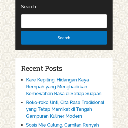
Search
Search
Recent Posts
Kare Kepiting, Hidangan Kaya
Rempah yang Menghadirkan
Kemewahan Rasa di Setiap Suapan
Roko-roko Unti, Cita Rasa Tradisional
yang Tetap Memikat di Tengah
Gempuran Kuliner Modern
Sosis Mie Gulung, Camilan Renyah