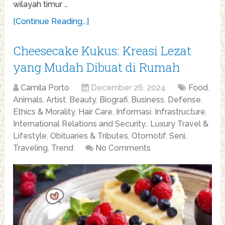
wilayah timur …
[Continue Reading...]
Cheesecake Kukus: Kreasi Lezat
yang Mudah Dibuat di Rumah
Camila Porto
December 26, 2024
Food
,
Animals
,
Artist
,
Beauty
,
Biografi
,
Business
,
Defense
,
Ethics & Morality
,
Hair Care
,
Informasi
,
Infrastructure
,
International Relations and Security.
,
Luxury Travel &
Lifestyle
,
Obituaries & Tributes
,
Otomotif
,
Seni
,
Traveling
,
Trend
No Comments