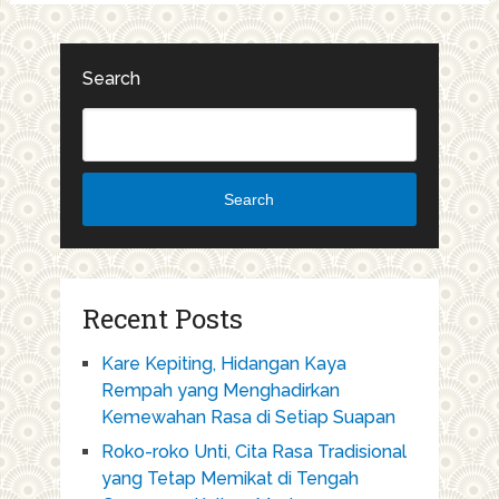
Search
Search
Recent Posts
Kare Kepiting, Hidangan Kaya
Rempah yang Menghadirkan
Kemewahan Rasa di Setiap Suapan
Roko-roko Unti, Cita Rasa Tradisional
yang Tetap Memikat di Tengah