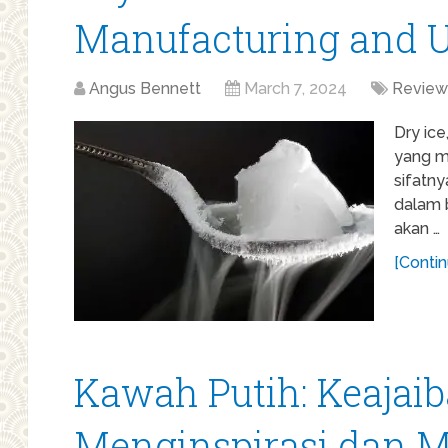
Manufacturing and 
Angus Bennett
March 7, 2024
Review
Dry ice
yang m
sifatny
dalam b
akan …
[Contin
Kawah Putih: Keajai
Menginspirasi dan 