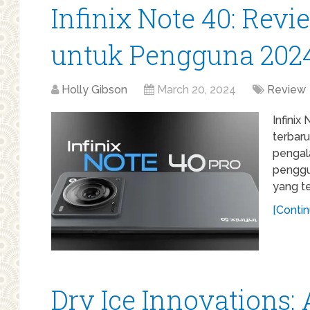
Infinix Note 40: Rev
untuk Pengguna 202
Holly Gibson
March 20, 2024
Review
Infinix
terbaru
pengal
penggu
yang te
[Contin
Dry Ice Innovations