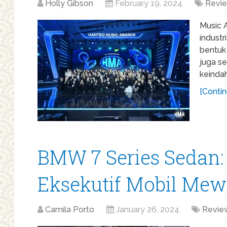
Holly Gibson
February 19, 2024
Revi
Music A
industr
bentuk 
juga s
keinda
[Contin
BMW 7 Series Sedan:
Eksekutif Mobil Mew
Camila Porto
January 26, 2024
Revie