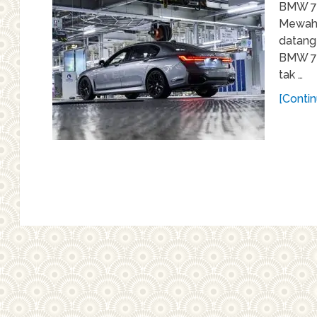
BMW 7 
Mewah 
datang
BMW 7 
tak …
[Contin