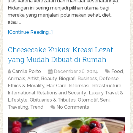
luas karena kelezatan dan manfaat kesehatannya.
Hidangan ini sering menjadi pilihan utama bagi
mereka yang menjalani pola makan sehat, diet,
atau …
[Continue Reading...]
Cheesecake Kukus: Kreasi Lezat
yang Mudah Dibuat di Rumah
Camila Porto
December 26, 2024
Food
,
Animals
,
Artist
,
Beauty
,
Biografi
,
Business
,
Defense
,
Ethics & Morality
,
Hair Care
,
Informasi
,
Infrastructure
,
International Relations and Security.
,
Luxury Travel &
Lifestyle
,
Obituaries & Tributes
,
Otomotif
,
Seni
,
Traveling
,
Trend
No Comments