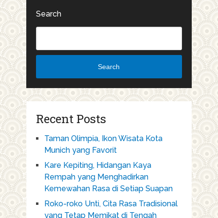
Search
Search
Recent Posts
Taman Olimpia, Ikon Wisata Kota
Munich yang Favorit
Kare Kepiting, Hidangan Kaya
Rempah yang Menghadirkan
Kemewahan Rasa di Setiap Suapan
Roko-roko Unti, Cita Rasa Tradisional
yang Tetap Memikat di Tengah