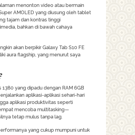
galaman menonton video atau bermain
ar Super AMOLED yang diusung oleh tablet
g tajam dan kontras tinggi
imedia, bahkan di bawah cahaya
mungkin akan berpikir Galaxy Tab S10 FE
i aura flagship, yang menurut saya
F
nos 1380 yang dipadu dengan RAM 6GB
jalankan aplikasi-aplikasi sehari-hari
gga aplikasi produktivitas seperti
 sempat mencoba multitasking—
lnya tetap mulus tanpa lag.
h performanya yang cukup mumpuni untuk