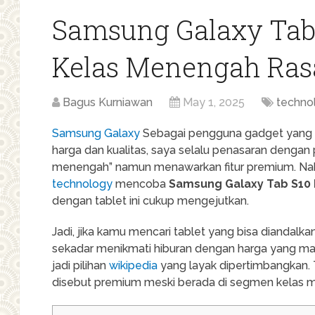
Samsung Galaxy Tab 
Kelas Menengah Ra
Bagus Kurniawan
May 1, 2025
techno
Samsung Galaxy
Sebagai pengguna gadget yang s
harga dan kualitas, saya selalu penasaran dengan
menengah” namun menawarkan fitur premium. Nah, 
technology
mencoba
Samsung Galaxy Tab S10 
dengan tablet ini cukup mengejutkan.
Jadi, jika kamu mencari tablet yang bisa diandalkan
sekadar menikmati hiburan dengan harga yang mas
jadi pilihan
wikipedia
yang layak dipertimbangkan. T
disebut premium meski berada di segmen kelas me