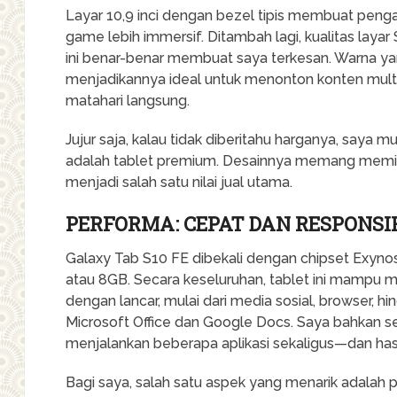
Layar 10,9 inci dengan bezel tipis membuat pen
game lebih immersif. Ditambah lagi, kualitas lay
ini benar-benar membuat saya terkesan. Warna yan
menjadikannya ideal untuk menonton konten mult
matahari langsung.
Jujur saja, kalau tidak diberitahu harganya, saya 
adalah tablet premium. Desainnya memang memilik
menjadi salah satu nilai jual utama.
PERFORMA: CEPAT DAN RESPONSI
Galaxy Tab S10 FE dibekali dengan chipset Exy
atau 8GB. Secara keseluruhan, tablet ini mampu men
dengan lancar, mulai dari media sosial, browser, hin
Microsoft Office dan Google Docs. Saya bahkan
menjalankan beberapa aplikasi sekaligus—dan hasi
Bagi saya, salah satu aspek yang menarik adala