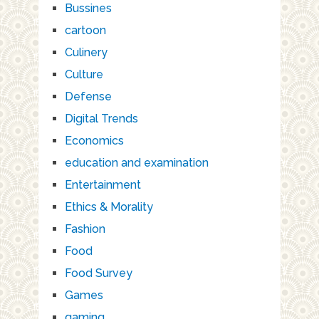
Bussines
cartoon
Culinery
Culture
Defense
Digital Trends
Economics
education and examination
Entertainment
Ethics & Morality
Fashion
Food
Food Survey
Games
gaming