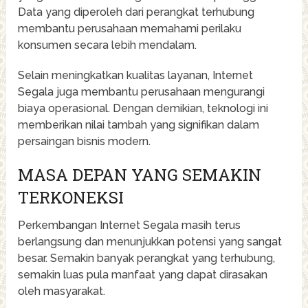
Data yang diperoleh dari perangkat terhubung
membantu perusahaan memahami perilaku
konsumen secara lebih mendalam.
Selain meningkatkan kualitas layanan, Internet
Segala juga membantu perusahaan mengurangi
biaya operasional. Dengan demikian, teknologi ini
memberikan nilai tambah yang signifikan dalam
persaingan bisnis modern.
MASA DEPAN YANG SEMAKIN
TERKONEKSI
Perkembangan Internet Segala masih terus
berlangsung dan menunjukkan potensi yang sangat
besar. Semakin banyak perangkat yang terhubung,
semakin luas pula manfaat yang dapat dirasakan
oleh masyarakat.