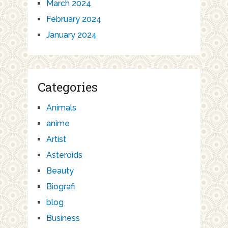
March 2024
February 2024
January 2024
Categories
Animals
anime
Artist
Asteroids
Beauty
Biografi
blog
Business