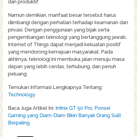
dan produktif.
Namun demikian, manfaat besar tersebut harus
diimbangi dengan perhatian terhadap keamanan dan
privasi. Dengan penggunaan yang bijak serta
pengembangan teknologi yang bertanggung jawab,
Internet of Things dapat menjadi kekuatan positif
yang mendorong kemajuan masyarakat. Pada
akhirnya, teknologi ini membuka jalan menuju masa
depan yang lebih cerdas, terhubung, dan penuh
peluang.
Temukan Informasi Lengkapnya Tentang:
Technology
Baca Juga Artikel Ini:
Infinix GT 50 Pro, Ponsel
Gaming yang Diam-Diam Bikin Banyak Orang Sulit
Berpaling