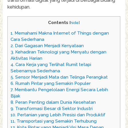
transformasi digital yang terjadi di berbagai bidang
kehidupan.
Contents
[
hide
]
1.
Memahami Makna Internet of Things dengan
Cara Sederhana
2.
Dari Gagasan Menjadi Kenyataan
3.
Kehadiran Teknologi yang Menyatu dengan
Aktivitas Harian
4.
Cara Kerja yang Terlihat Rumit tetapi
Sebenarnya Sederhana
5.
Sensor Menjadi Mata dan Telinga Perangkat
6.
Rumah Pintar yang Semakin Populer
7.
Membantu Pengelolaan Energi Secara Lebih
Bijak
8.
Peran Penting dalam Dunia Kesehatan
9.
Transformasi Besar di Sektor Industri
10.
Pertanian yang Lebih Presisi dan Produktif
11.
Transportasi yang Semakin Terhubung
12.
Kota Pintar yang Menjadi Visi Masa Depan