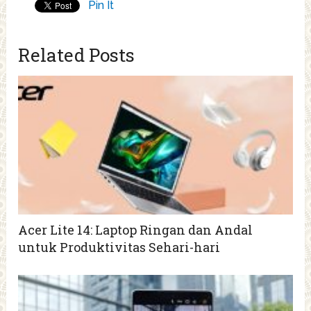
Pin It
Related Posts
Acer Lite 14: Laptop Ringan dan Andal
untuk Produktivitas Sehari-hari