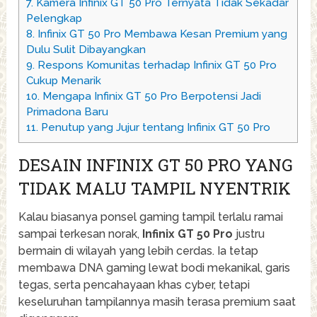
7.
Kamera Infinix GT 50 Pro Ternyata Tidak Sekadar
Pelengkap
8.
Infinix GT 50 Pro Membawa Kesan Premium yang
Dulu Sulit Dibayangkan
9.
Respons Komunitas terhadap Infinix GT 50 Pro
Cukup Menarik
10.
Mengapa Infinix GT 50 Pro Berpotensi Jadi
Primadona Baru
11.
Penutup yang Jujur tentang Infinix GT 50 Pro
DESAIN INFINIX GT 50 PRO YANG
TIDAK MALU TAMPIL NYENTRIK
Kalau biasanya ponsel gaming tampil terlalu ramai
sampai terkesan norak,
Infinix GT 50 Pro
justru
bermain di wilayah yang lebih cerdas. Ia tetap
membawa DNA gaming lewat bodi mekanikal, garis
tegas, serta pencahayaan khas cyber, tetapi
keseluruhan tampilannya masih terasa premium saat