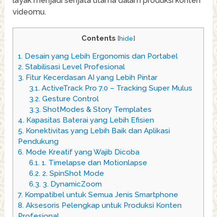
layak menjadi senjata utama dalam produksi konten
videomu.
Contents
[
hide
]
1.
Desain yang Lebih Ergonomis dan Portabel
2.
Stabilisasi Level Profesional
3.
Fitur Kecerdasan AI yang Lebih Pintar
3.1.
ActiveTrack Pro 7.0 – Tracking Super Mulus
3.2.
Gesture Control
3.3.
ShotModes & Story Templates
4.
Kapasitas Baterai yang Lebih Efisien
5.
Konektivitas yang Lebih Baik dan Aplikasi
Pendukung
6.
Mode Kreatif yang Wajib Dicoba
6.1.
1. Timelapse dan Motionlapse
6.2.
2. SpinShot Mode
6.3.
3. DynamicZoom
7.
Kompatibel untuk Semua Jenis Smartphone
8.
Aksesoris Pelengkap untuk Produksi Konten
Profesional