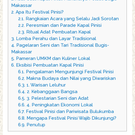
Makassar
2.
Apa Itu Festival Pinisi?
2.1.
Rangkaian Acara yang Selalu Jadi Sorotan
2.2.
Peresmian dan Parade Kapal Pinisi
2.3.
Ritual Adat Pembuatan Kapal
3.
Lomba Perahu dan Layar Tradisional
4.
Pagelaran Seni dan Tari Tradisional Bugis-
Makassar
5.
Pameran UMKM dan Kuliner Lokal
6.
Eksibisi Pembuatan Kapal Pinisi
6.1.
Pengalaman Mengunjungi Festival Pinisi
6.2.
Makna Budaya dan Nilai yang Diwariskan
6.3.
1. Warisan Leluhur
6.4.
2. Kebanggaan Bangsa
6.5.
3. Pelestarian Seni dan Adat
6.6.
4. Peningkatan Ekonomi Lokal
6.7.
Festival Pinisi dan Pariwisata Bulukumba
6.8.
Mengapa Festival Pinisi Wajib Dikunjungi?
6.9.
Penutup