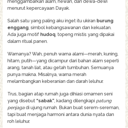
menggambarkan alam, hewan, dan dewa-dewi
menurut kepercayaan Dayak.
Salah satu yang paling aku inget itu ukiran
burung
enggang
, simbol kebangsawanan dan kekuatan.
Ada juga motif
hudoq
, topeng mistis yang dipakai
dalam ritual panen.
Warnanya? Wah, penuh warna alami—merah, kuning,
hitam, putih—yang dicampur dari bahan alam seperti
arang, tanah liat, atau getah tumbuhan. Semuanya
punya makna. Misalnya, warna merah
melambangkan keberanian dan darah leluhur.
Trus, bagian atap rumah juga dihiasi ornamen seni
yang disebut
“sabak”
, kadang dilengkapi
patung
penjaga
di ujung rumah. Bukan buat serem-sereman,
tapi buat menjaga harmoni antara dunia nyata dan
roh leluhur.