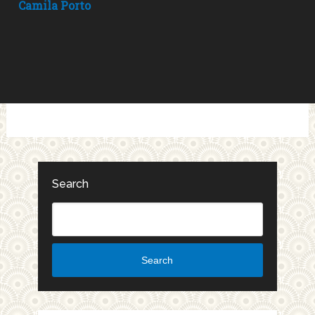
Camila Porto
Search
Search