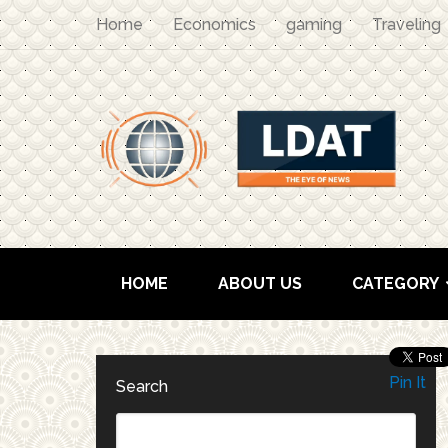
Home
Economics
gaming
Traveling
HOME
ABOUT US
CATEGORY
Pin It
Search