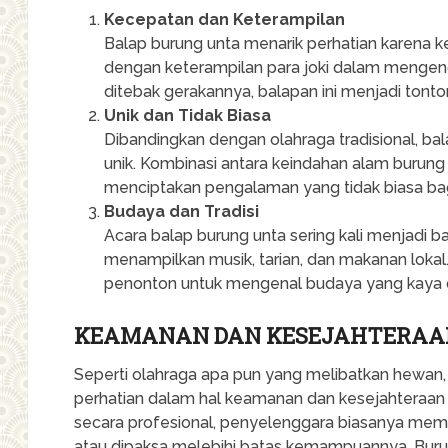
Kecepatan dan Keterampilan
Balap burung unta menarik perhatian karena ke
dengan keterampilan para joki dalam mengend
ditebak gerakannya, balapan ini menjadi tonto
Unik dan Tidak Biasa
Dibandingkan dengan olahraga tradisional, bal
unik. Kombinasi antara keindahan alam burun
menciptakan pengalaman yang tidak biasa ba
Budaya dan Tradisi
Acara balap burung unta sering kali menjadi b
menampilkan musik, tarian, dan makanan loka
penonton untuk mengenal budaya yang kaya
KEAMANAN DAN KESEJAHTERAA
Seperti olahraga apa pun yang melibatkan hewan,
perhatian dalam hal keamanan dan kesejahteraan
secara profesional, penyelenggara biasanya mema
atau dipaksa melebihi batas kemampuannya. Burun