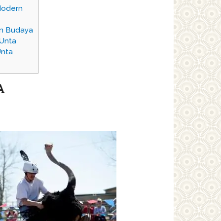
Modern
an Budaya
 Unta
Unta
A