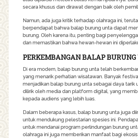
secara khusus dan dirawat dengan baik oleh pemil
Namun, ada juga kritik terhadap olahraga ini, ter
berpendapat bahwa balap burung unta dapat men
burung. Oleh karena itu, penting bagi penyelengga
dan memastikan bahwa hewan-hewan ini diperlak
PERKEMBANGAN BALAP BURUNG 
Di era modern, balap burung unta telah berkembang
yang menarik perhatian wisatawan. Banyak festival
menjadikan balap burung unta sebagai daya tarik ut
dilirik oleh media dan platform digital, yang m
kepada audiens yang lebih luas.
Dalam beberapa kasus, balap burung unta juga di
untuk mendukung pelestarian spesies ini. Pendapa
untuk mendanai program perlindungan burung unta
olahraga ini juga memberikan manfaat bagi ekosi