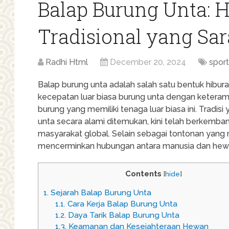
Balap Burung Unta: 
Tradisional yang Sa
Radhi Html
December 20, 2024
spor
Balap burung unta adalah salah satu bentuk hibu
kecepatan luar biasa burung unta dengan keteram
burung yang memiliki tenaga luar biasa ini. Tradisi
unta secara alami ditemukan, kini telah berkemba
masyarakat global. Selain sebagai tontonan yang 
mencerminkan hubungan antara manusia dan hewa
Contents
[
hide
]
1.
Sejarah Balap Burung Unta
1.1.
Cara Kerja Balap Burung Unta
1.2.
Daya Tarik Balap Burung Unta
1.3.
Keamanan dan Kesejahteraan Hewan