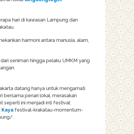
berapa hari di kawasan Lampung dan
akatau.
nekankan harmoni antara manusia, alam,
lai dari seniman hingga pelaku UMKM yang
tangan.
i Jakarta datang hanya untuk mengamati
nari bersama penari lokal, merasakan
perti ini menjadi inti festival:
a Kaya
festival-krakatau-momentum-
pung/.