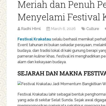
Meriah dan Penuh P
Menyelami Festival 
Radhi Html
March 6, 2026
Culture
Festival Krakatau
selalu berhasil memikat perha
Event tahunan ini bukan sekadar perayaan, melai
budaya, dan tradisi lokal di kaki gunung berapi yang
pameran kuliner khas, festival ini menghadirka
alam dan kekayaan budaya.
SEJARAH DAN MAKNA FESTIV
Festival Krakatau lahir sebagai bentuk penghorm
yang ada di sekitar Selat Sunda. Sejak awal digag
mempromosikan pariwisata sekaligus menjaga kea