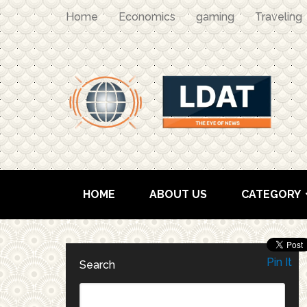
Home
Economics
gaming
Traveling
HOME
ABOUT US
CATEGORY
Pin It
Search