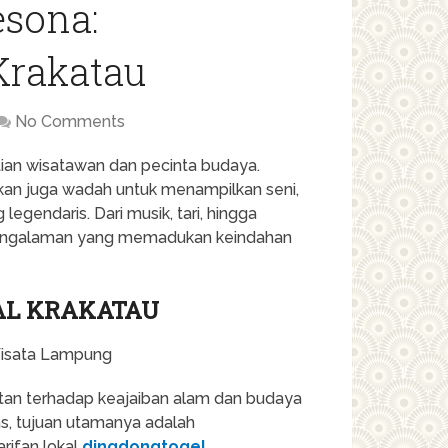
esona:
Krakatau
No Comments
tian wisatawan dan pecinta budaya.
nkan juga wadah untuk menampilkan seni,
 legendaris. Dari musik, tari, hingga
n pengalaman yang memadukan keindahan
AL KRAKATAU
atan terhadap keajaiban alam dan budaya
as, tujuan utamanya adalah
rifan lokal
dingdongtogel