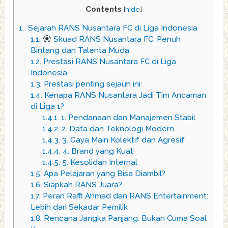
Contents
[
hide
]
1.
️ Sejarah RANS Nusantara FC di Liga Indonesia
1.1.
Skuad RANS Nusantara FC: Penuh
Bintang dan Talenta Muda
1.2.
Prestasi RANS Nusantara FC di Liga
Indonesia
1.3.
Prestasi penting sejauh ini:
1.4.
Kenapa RANS Nusantara Jadi Tim Ancaman
di Liga 1?
1.4.1.
1. Pendanaan dan Manajemen Stabil
1.4.2.
2. Data dan Teknologi Modern
1.4.3.
3. Gaya Main Kolektif dan Agresif
1.4.4.
4. Brand yang Kuat
1.4.5.
5. Kesolidan Internal
1.5.
Apa Pelajaran yang Bisa Diambil?
1.6.
Siapkah RANS Juara?
1.7.
Peran Raffi Ahmad dan RANS Entertainment:
Lebih dari Sekadar Pemilik
1.8.
Rencana Jangka Panjang: Bukan Cuma Soal