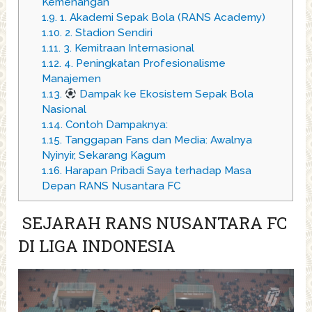
Kemenangan
1.9.
1. Akademi Sepak Bola (RANS Academy)
1.10.
2. Stadion Sendiri
1.11.
3. Kemitraan Internasional
1.12.
4. Peningkatan Profesionalisme
Manajemen
1.13.
Dampak ke Ekosistem Sepak Bola
Nasional
1.14.
Contoh Dampaknya:
1.15.
Tanggapan Fans dan Media: Awalnya
Nyinyir, Sekarang Kagum
1.16.
Harapan Pribadi Saya terhadap Masa
Depan RANS Nusantara FC
️ SEJARAH RANS NUSANTARA FC
DI LIGA INDONESIA