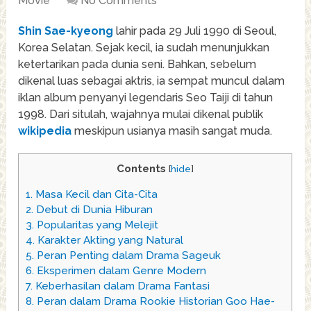
Movie
No Comments
Shin Sae-kyeong
lahir pada 29 Juli 1990 di Seoul,
Korea Selatan. Sejak kecil, ia sudah menunjukkan
ketertarikan pada dunia seni. Bahkan, sebelum
dikenal luas sebagai aktris, ia sempat muncul dalam
iklan album penyanyi legendaris Seo Taiji di tahun
1998. Dari situlah, wajahnya mulai dikenal publik
wikipedia
meskipun usianya masih sangat muda.
Contents
[
hide
]
1.
Masa Kecil dan Cita-Cita
2.
Debut di Dunia Hiburan
3.
Popularitas yang Melejit
4.
Karakter Akting yang Natural
5.
Peran Penting dalam Drama Sageuk
6.
Eksperimen dalam Genre Modern
7.
Keberhasilan dalam Drama Fantasi
8.
Peran dalam Drama Rookie Historian Goo Hae-