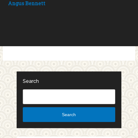
Angus Bennett
Search
Search