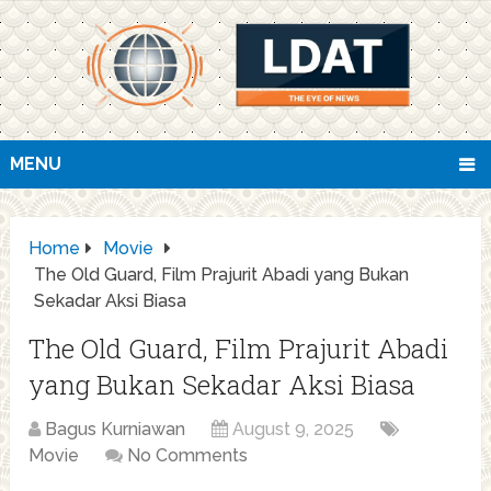
MENU
Home
Movie
The Old Guard, Film Prajurit Abadi yang Bukan
Sekadar Aksi Biasa
The Old Guard, Film Prajurit Abadi
yang Bukan Sekadar Aksi Biasa
Bagus Kurniawan
August 9, 2025
Movie
No Comments