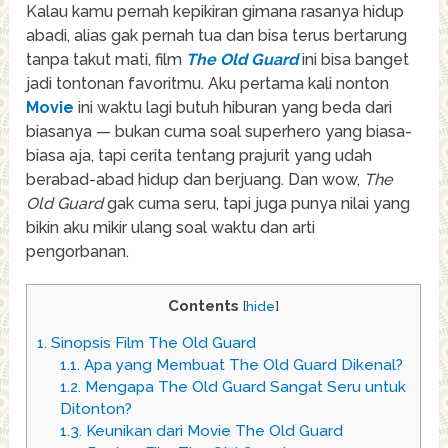
Kalau kamu pernah kepikiran gimana rasanya hidup
abadi, alias gak pernah tua dan bisa terus bertarung
tanpa takut mati, film
The Old Guard
ini bisa banget
jadi tontonan favoritmu. Aku pertama kali nonton
Movie
ini waktu lagi butuh hiburan yang beda dari
biasanya — bukan cuma soal superhero yang biasa-
biasa aja, tapi cerita tentang prajurit yang udah
berabad-abad hidup dan berjuang. Dan wow,
The
Old Guard
gak cuma seru, tapi juga punya nilai yang
bikin aku mikir ulang soal waktu dan arti
pengorbanan.
Contents
[
hide
]
1.
Sinopsis Film The Old Guard
1.1.
Apa yang Membuat The Old Guard Dikenal?
1.2.
Mengapa The Old Guard Sangat Seru untuk
Ditonton?
1.3.
Keunikan dari Movie The Old Guard