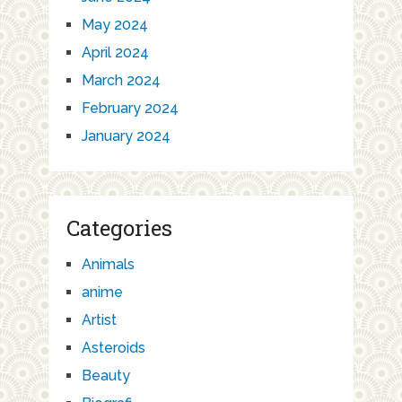
May 2024
April 2024
March 2024
February 2024
January 2024
Categories
Animals
anime
Artist
Asteroids
Beauty