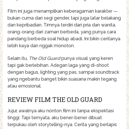
Film ini juga menampilkan keberagaman karakter —
bukan cuma dari segi gender, tapi juga latar belakang
dan kepribadian. Timnya terdiri dari pria dan wanita,
orang-orang dari zaman berbeda, yang punya cara
pandang berbeda soal hidup abadi. Ini bikin ceritanya
lebih kaya dan nggak monoton.
Selain itu,
The Old Guard
punya visual yang keren
tapi gak berlebihan. Adegan laga yang di-shoot
dengan bagus, lighting yang pas, sampai soundtrack
yang ngebantu banget bikin suasana makin tegang
atau emosional.
REVIEW FILM THE OLD GUARD
Jujur, awalnya aku nonton film ini tanpa ekspektasi
tinggi. Tapi ternyata, aku bener-bener dibuat
terpukau oleh storytelling-nya. Cerita yang berlapis