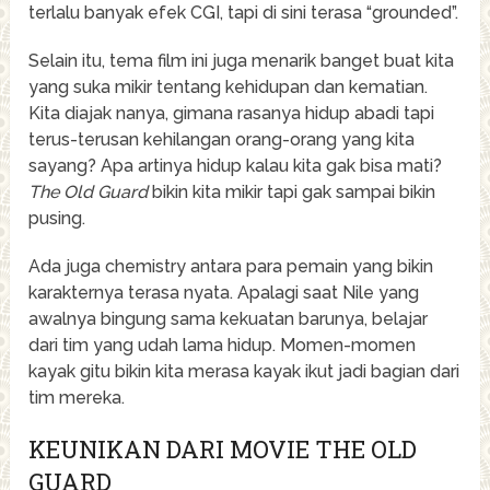
terlalu banyak efek CGI, tapi di sini terasa “grounded”.
Selain itu, tema film ini juga menarik banget buat kita
yang suka mikir tentang kehidupan dan kematian.
Kita diajak nanya, gimana rasanya hidup abadi tapi
terus-terusan kehilangan orang-orang yang kita
sayang? Apa artinya hidup kalau kita gak bisa mati?
The Old Guard
bikin kita mikir tapi gak sampai bikin
pusing.
Ada juga chemistry antara para pemain yang bikin
karakternya terasa nyata. Apalagi saat Nile yang
awalnya bingung sama kekuatan barunya, belajar
dari tim yang udah lama hidup. Momen-momen
kayak gitu bikin kita merasa kayak ikut jadi bagian dari
tim mereka.
KEUNIKAN DARI MOVIE THE OLD
GUARD