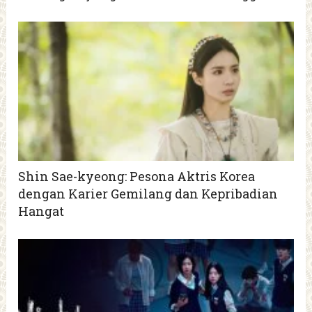
Shin Sae-kyeong: Pesona Aktris Korea
dengan Karier Gemilang dan Kepribadian
Hangat