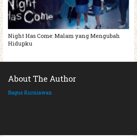
Night Has Come: Malam yang Mengubah
Hidupku
About The Author
Bagus Kurniawan