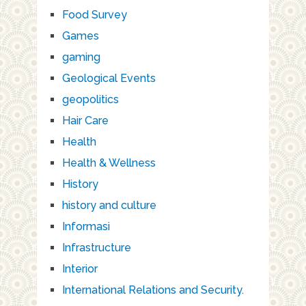
Food Survey
Games
gaming
Geological Events
geopolitics
Hair Care
Health
Health & Wellness
History
history and culture
Informasi
Infrastructure
Interior
International Relations and Security.