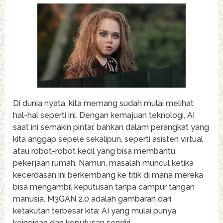
Di dunia nyata, kita memang sudah mulai melihat
hal-hal seperti ini. Dengan kemajuan teknologi, AI
saat ini semakin pintar, bahkan dalam perangkat yang
kita anggap sepele sekalipun, seperti asisten virtual
atau robot-robot kecil yang bisa membantu
pekerjaan rumah. Namun, masalah muncul ketika
kecerdasan ini berkembang ke titik di mana mereka
bisa mengambil keputusan tanpa campur tangan
manusia. M3GAN 2.0 adalah gambaran dari
ketakutan terbesar kita: AI yang mulai punya
keinginan dan keputusan sendiri.