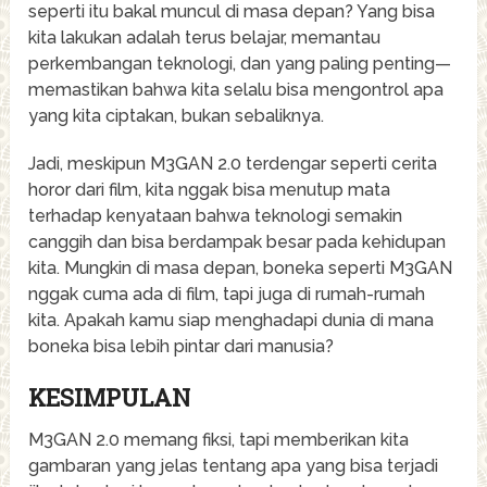
seperti itu bakal muncul di masa depan? Yang bisa
kita lakukan adalah terus belajar, memantau
perkembangan teknologi, dan yang paling penting—
memastikan bahwa kita selalu bisa mengontrol apa
yang kita ciptakan, bukan sebaliknya.
Jadi, meskipun M3GAN 2.0 terdengar seperti cerita
horor dari film, kita nggak bisa menutup mata
terhadap kenyataan bahwa teknologi semakin
canggih dan bisa berdampak besar pada kehidupan
kita. Mungkin di masa depan, boneka seperti M3GAN
nggak cuma ada di film, tapi juga di rumah-rumah
kita. Apakah kamu siap menghadapi dunia di mana
boneka bisa lebih pintar dari manusia?
KESIMPULAN
M3GAN 2.0 memang fiksi, tapi memberikan kita
gambaran yang jelas tentang apa yang bisa terjadi