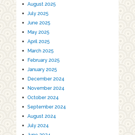
August 2025
July 2025
June 2025
May 2025
April 2025
March 2025
February 2025
January 2025
December 2024
November 2024
October 2024
September 2024
August 2024
July 2024
June 2024