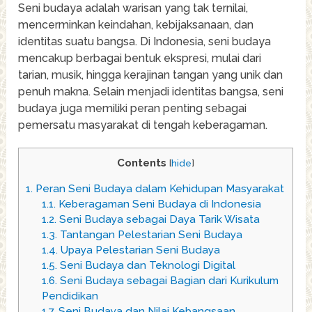
Seni budaya adalah warisan yang tak ternilai,
mencerminkan keindahan, kebijaksanaan, dan
identitas suatu bangsa. Di Indonesia, seni budaya
mencakup berbagai bentuk ekspresi, mulai dari
tarian, musik, hingga kerajinan tangan yang unik dan
penuh makna. Selain menjadi identitas bangsa, seni
budaya juga memiliki peran penting sebagai
pemersatu masyarakat di tengah keberagaman.
Contents
[
hide
]
1.
Peran Seni Budaya dalam Kehidupan Masyarakat
1.1.
Keberagaman Seni Budaya di Indonesia
1.2.
Seni Budaya sebagai Daya Tarik Wisata
1.3.
Tantangan Pelestarian Seni Budaya
1.4.
Upaya Pelestarian Seni Budaya
1.5.
Seni Budaya dan Teknologi Digital
1.6.
Seni Budaya sebagai Bagian dari Kurikulum
Pendidikan
1.7.
Seni Budaya dan Nilai Kebangsaan