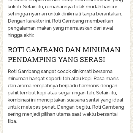
kokoh. Selain itu, remahannya tidak mudah hancur
sehingga nyaman untuk dinikmati tanpa berantakan.
Dengan karakter ini, Roti Gambang memberikan
pengalaman makan yang memuaskan dari awal
hingga akhir.
ROTI GAMBANG DAN MINUMAN
PENDAMPING YANG SERASI
Roti Gambang sangat cocok dinikmati bersama
minuman hangat seperti teh atau kopi. Rasa manis
dan aroma rempahnya berpadu harmonis dengan
pahit lembut kopi atau segar ringan teh. Selain itu,
kombinasi ini menciptakan suasana santai yang ideal
untuk melepas penat. Dengan begitu, Roti Gambang
sering menjadi pilihan utama saat waktu bersantai
tiba.