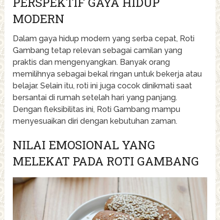
PERSPEKTIF GAYA HIDUP
MODERN
Dalam gaya hidup modern yang serba cepat, Roti
Gambang tetap relevan sebagai camilan yang
praktis dan mengenyangkan. Banyak orang
memilihnya sebagai bekal ringan untuk bekerja atau
belajar. Selain itu, roti ini juga cocok dinikmati saat
bersantai di rumah setelah hari yang panjang.
Dengan fleksibilitas ini, Roti Gambang mampu
menyesuaikan diri dengan kebutuhan zaman.
NILAI EMOSIONAL YANG
MELEKAT PADA ROTI GAMBANG