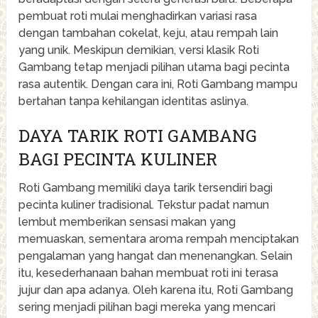
pembuat roti mulai menghadirkan variasi rasa
dengan tambahan cokelat, keju, atau rempah lain
yang unik. Meskipun demikian, versi klasik Roti
Gambang tetap menjadi pilihan utama bagi pecinta
rasa autentik. Dengan cara ini, Roti Gambang mampu
bertahan tanpa kehilangan identitas aslinya.
DAYA TARIK ROTI GAMBANG
BAGI PECINTA KULINER
Roti Gambang memiliki daya tarik tersendiri bagi
pecinta kuliner tradisional. Tekstur padat namun
lembut memberikan sensasi makan yang
memuaskan, sementara aroma rempah menciptakan
pengalaman yang hangat dan menenangkan. Selain
itu, kesederhanaan bahan membuat roti ini terasa
jujur dan apa adanya. Oleh karena itu, Roti Gambang
sering menjadi pilihan bagi mereka yang mencari