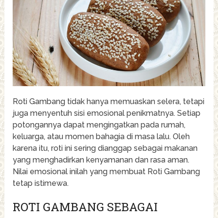
Roti Gambang tidak hanya memuaskan selera, tetapi
juga menyentuh sisi emosional penikmatnya. Setiap
potongannya dapat mengingatkan pada rumah,
keluarga, atau momen bahagia di masa lalu. Oleh
karena itu, roti ini sering dianggap sebagai makanan
yang menghadirkan kenyamanan dan rasa aman.
Nilai emosional inilah yang membuat Roti Gambang
tetap istimewa.
ROTI GAMBANG SEBAGAI