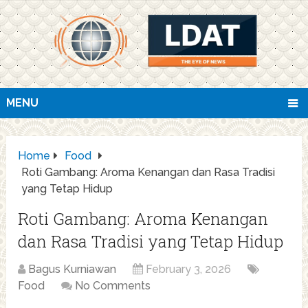
MENU
Home
Food
Roti Gambang: Aroma Kenangan dan Rasa Tradisi
yang Tetap Hidup
Roti Gambang: Aroma Kenangan
dan Rasa Tradisi yang Tetap Hidup
Bagus Kurniawan
February 3, 2026
Food
No Comments