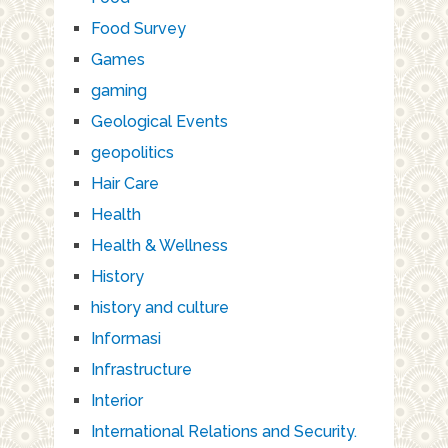
Food Survey
Games
gaming
Geological Events
geopolitics
Hair Care
Health
Health & Wellness
History
history and culture
Informasi
Infrastructure
Interior
International Relations and Security.