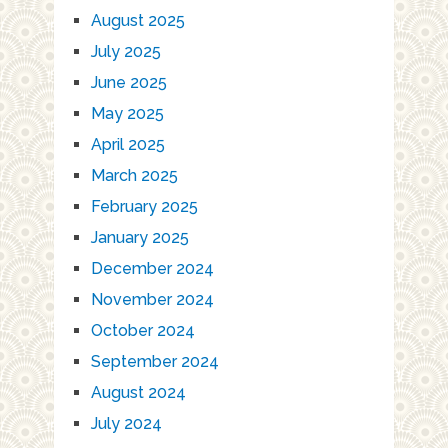
August 2025
July 2025
June 2025
May 2025
April 2025
March 2025
February 2025
January 2025
December 2024
November 2024
October 2024
September 2024
August 2024
July 2024