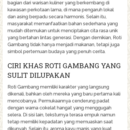
bagian dari warisan kuliner yang berkembang di
kawasan perkotaan lama, di mana pengaruh lokal
dan asing berpadu secara harmonis. Selain itu,
masyarakat memanfaatkan bahan sederhana yang
mudah ditemukan untuk menciptakan cita rasa unik
yang bertahan lintas generasi. Dengan demikian, Roti
Gambang tidak hanya menjadi makanan, tetapi juga
simbol pertemuan budaya yang penuh cerita.
CIRI KHAS ROTI GAMBANG YANG
SULIT DILUPAKAN
Roti Gambang memiliki karakter yang langsung
dikenali, bahkan oleh mereka yang baru pertama kali
mencobanya. Permukaannya cenderung padat
dengan warna cokelat hangat yang menggugah
selera. Di sisi lain, teksturnya terasa empuk namun
tetap memiliki kepadatan yang memuaskan saat
dikunyah. Selain itu, aroma kayu manis yang kuat