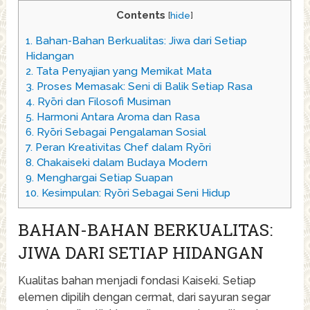
Contents
[
hide
]
1.
Bahan-Bahan Berkualitas: Jiwa dari Setiap
Hidangan
2.
Tata Penyajian yang Memikat Mata
3.
Proses Memasak: Seni di Balik Setiap Rasa
4.
Ryōri dan Filosofi Musiman
5.
Harmoni Antara Aroma dan Rasa
6.
Ryōri Sebagai Pengalaman Sosial
7.
Peran Kreativitas Chef dalam Ryōri
8.
Chakaiseki dalam Budaya Modern
9.
Menghargai Setiap Suapan
10.
Kesimpulan: Ryōri Sebagai Seni Hidup
BAHAN-BAHAN BERKUALITAS:
JIWA DARI SETIAP HIDANGAN
Kualitas bahan menjadi fondasi Kaiseki. Setiap
elemen dipilih dengan cermat, dari sayuran segar