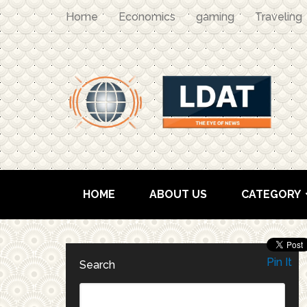
Home
Economics
gaming
Traveling
HOME
ABOUT US
CATEGORY
Pin It
Search