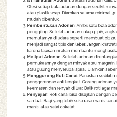
Istirahatkan Adonan
: Setelah adonan kalis,
Olesi setiap bola adonan dengan sedikit miny
atau plastik wrap. Diamkan selama minimal 30
mudah dibentuk.
Pembentukan Adonan
: Ambil satu bola ad
penggiling. Setelah adonan cukup pipih, ang
memutarnya di udara seperti membuat pizza.
menjadi sangat tipis dan lebar. Jangan khawatir
karena lapisan ini akan membantu menghasilka
Melipat Adonan
: Setelah adonan direntangkan
permukaannya dengan minyak atau margarin, k
atau gulung menyerupai spiral. Diamkan sebe
Menggoreng Roti Canai
: Panaskan sedikit m
penggorengan anti lengket. Goreng adonan ya
keemasan dan renyah di luar. Balik roti agar m
Penyajian
: Roti canai bisa disajikan dengan b
sambal. Bagi yang lebih suka rasa manis, canai
manis, atau selai cokelat.