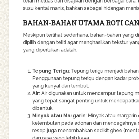
telah meluas dan disajikan dengan berbagai cara,
susu kental manis, bahkan sebagai hidangan manis
BAHAN-BAHAN UTAMA ROTI CAN
Meskipun terlihat sederhana, bahan-bahan yang d
dipilih dengan teliti agar menghasilkan tekstur 
yang diperlukan adalah:
Tepung Terigu
: Tepung terigu menjadi baha
Penggunaan tepung terigu dengan kadar prot
yang kenyal dan lembut.
Air
: Air digunakan untuk mencampur tepung m
yang tepat sangat penting untuk mendapatka
dibentuk.
Minyak atau Margarin
: Minyak atau margari
kelembutan pada adonan dan mencegahnya dar
resep juga menambahkan sedikit ghee (mente
dan rasa yang lebih kaya.