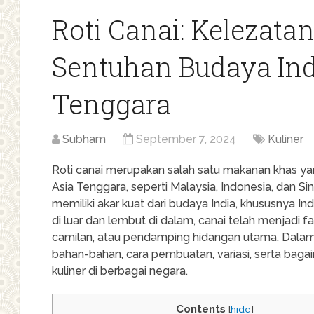
Roti Canai: Kelezata
Sentuhan Budaya Indi
Tenggara
Subham
September 7, 2024
Kuliner
Roti canai merupakan salah satu makanan khas y
Asia Tenggara, seperti Malaysia, Indonesia, dan Sing
memiliki akar kuat dari budaya India, khususnya In
di luar dan lembut di dalam, canai telah menjadi f
camilan, atau pendamping hidangan utama. Dalam a
bahan-bahan, cara pembuatan, variasi, serta baga
kuliner di berbagai negara.
Contents
[
hide
]