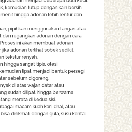
 bagi adonan menjadi beberapa bola kecil.
ak, kemudian tutup dengan kain bersih
 menit hingga adonan lebih lentur dan
onan, pipihkan menggunakan tangan atau
kat dan regangkan adonan dengan cara
 Proses ini akan membuat adonan
 jika adonan terlihat sobek sedikit,
n tekstur renyah.
 hingga sangat tipis, olesi
emudian lipat menjadi bentuk persegi
ntar sebelum digoreng.
inyak di atas wajan datar atau
ng sudah dilipat hingga berwarna
atang merata di kedua sisi.
erbagai macam kuah kari, dhal, atau
 bisa dinikmati dengan gula, susu kental