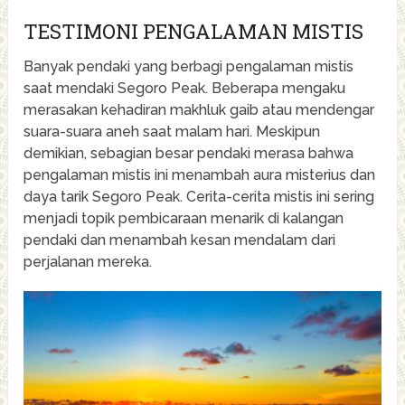
TESTIMONI PENGALAMAN MISTIS
Banyak pendaki yang berbagi pengalaman mistis
saat mendaki Segoro Peak. Beberapa mengaku
merasakan kehadiran makhluk gaib atau mendengar
suara-suara aneh saat malam hari. Meskipun
demikian, sebagian besar pendaki merasa bahwa
pengalaman mistis ini menambah aura misterius dan
daya tarik Segoro Peak. Cerita-cerita mistis ini sering
menjadi topik pembicaraan menarik di kalangan
pendaki dan menambah kesan mendalam dari
perjalanan mereka.