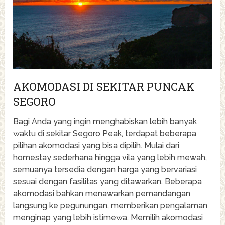
AKOMODASI DI SEKITAR PUNCAK
SEGORO
Bagi Anda yang ingin menghabiskan lebih banyak
waktu di sekitar Segoro Peak, terdapat beberapa
pilihan akomodasi yang bisa dipilih. Mulai dari
homestay sederhana hingga vila yang lebih mewah,
semuanya tersedia dengan harga yang bervariasi
sesuai dengan fasilitas yang ditawarkan. Beberapa
akomodasi bahkan menawarkan pemandangan
langsung ke pegunungan, memberikan pengalaman
menginap yang lebih istimewa. Memilih akomodasi