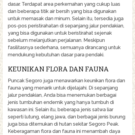
dasar. Terdapat area perkemahan yang cukup luas
dan beberapa titik air bersih yang bisa digunakan
untuk memasak dan minum. Selain itu, tersedia juga
pos-pos peristirahatan di sepanjang jalur pendakian,
yang bisa digunakan untuk beristirahat sejenak
sebelum melanjutkan perjalanan. Meskipun
fasilitasnya sederhana, semuanya dirancang untuk
mendukung kebutuhan dasar para pendaki.
KEUNIKAN FLORA DAN FAUNA
Puncak Segoro juga menawarkan keunikan flora dan
fauna yang menarik untuk dijelajahi. Di sepanjang
jalur pendakian, Anda bisa menemukan berbagai
jenis tumbuhan endemik yang hanya tumbuh di
kawasan ini. Selain itu, beberapa jenis satwa liar
seperti lutung, elang jawa, dan berbagai jenis burung
juga bisa ditemukan di hutan sekitar Segoro Peak.
Keberagaman flora dan fauna ini menambah daya