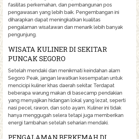
fasilitas perkemahan, dan pembangunan pos
pengawasan yang lebih baik. Pengembangan ini
diharapkan dapat meningkatkan kualitas
pengalaman wisatawan dan menarik lebih banyak
pengunjung.
WISATA KULINER DI SEKITAR
PUNCAK SEGORO
Setelah mendaki dan menikmati keindahan alam
Segoro Peak, jangan lewatkan kesempatan untuk
mencicipi kuliner khas daerah sekitar. Terdapat
beberapa warung makan di basecamp pendakian
yang menyajikan hidangan lokal yang lezat, seperti
nasi pecel, rawon, dan soto ayam. Kuliner ini tidak
hanya menggugah selera tetapi juga memberikan
energi tambahan setelah seharian mendaki.
PENGALAMAN BERKEMAH DI