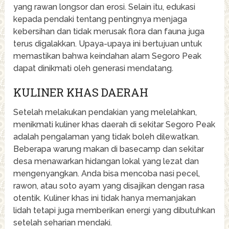
yang rawan longsor dan erosi. Selain itu, edukasi
kepada pendaki tentang pentingnya menjaga
kebersihan dan tidak merusak flora dan fauna juga
terus digalakkan. Upaya-upaya ini bertujuan untuk
memastikan bahwa keindahan alam Segoro Peak
dapat dinikmati oleh generasi mendatang.
KULINER KHAS DAERAH
Setelah melakukan pendakian yang melelahkan,
menikmati kuliner khas daerah di sekitar Segoro Peak
adalah pengalaman yang tidak boleh dilewatkan.
Beberapa warung makan di basecamp dan sekitar
desa menawarkan hidangan lokal yang lezat dan
mengenyangkan. Anda bisa mencoba nasi pecel,
rawon, atau soto ayam yang disajikan dengan rasa
otentik. Kuliner khas ini tidak hanya memanjakan
lidah tetapi juga memberikan energi yang dibutuhkan
setelah seharian mendaki.