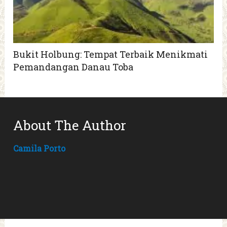
Bukit Holbung: Tempat Terbaik Menikmati
Pemandangan Danau Toba
About The Author
Camila Porto