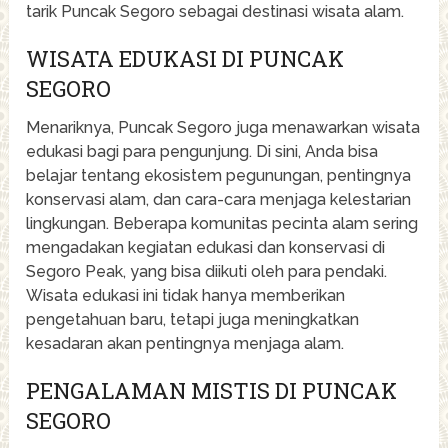
tarik Puncak Segoro sebagai destinasi wisata alam.
WISATA EDUKASI DI PUNCAK
SEGORO
Menariknya, Puncak Segoro juga menawarkan wisata
edukasi bagi para pengunjung. Di sini, Anda bisa
belajar tentang ekosistem pegunungan, pentingnya
konservasi alam, dan cara-cara menjaga kelestarian
lingkungan. Beberapa komunitas pecinta alam sering
mengadakan kegiatan edukasi dan konservasi di
Segoro Peak, yang bisa diikuti oleh para pendaki.
Wisata edukasi ini tidak hanya memberikan
pengetahuan baru, tetapi juga meningkatkan
kesadaran akan pentingnya menjaga alam.
PENGALAMAN MISTIS DI PUNCAK
SEGORO