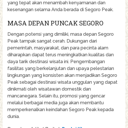
yang tepat akan menambah kenyamanan dan
kesenangan selama Anda berada di Segoro Peak.
MASA DEPAN PUNCAK SEGORO
Dengan potensi yang dimiliki, masa depan Segoro
Peak tampak sangat cerah. Dukungan dari
pemerintah, masyarakat, dan para pecinta alam
diharapkan dapat terus meningkatkan kualitas dan
daya tarik destinasi wisata ini. Pengembangan
fasilitas yang berkelanjutan dan upaya pelestarian
lingkungan yang konsisten akan menjadikan Segoro
Peak sebagai destinasi wisata unggulan yang dapat
dinikmati oleh wisatawan domestik dan
mancanegara. Selain itu, promosi yang gencar
melalui berbagai media juga akan membantu
memperkenalkan keindahan Segoro Peak kepada
dunia.