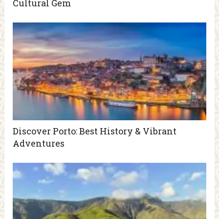
Cultural Gem
Discover Porto: Best History & Vibrant
Adventures