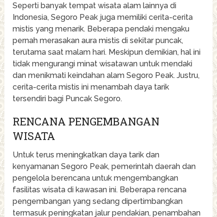
Seperti banyak tempat wisata alam lainnya di
Indonesia, Segoro Peak juga memiliki cerita-cerita
mistis yang menarik. Beberapa pendaki mengaku
pernah merasakan aura mistis di sekitar puncak,
terutama saat malam hari. Meskipun demikian, hal ini
tidak mengurangi minat wisatawan untuk mendaki
dan menikmati keindahan alam Segoro Peak. Justru,
cerita-cerita mistis ini menambah daya tarik
tersendiri bagi Puncak Segoro.
RENCANA PENGEMBANGAN
WISATA
Untuk terus meningkatkan daya tarik dan
kenyamanan Segoro Peak, pemerintah daerah dan
pengelola berencana untuk mengembangkan
fasilitas wisata di kawasan ini. Beberapa rencana
pengembangan yang sedang dipertimbangkan
termasuk peningkatan jalur pendakian, penambahan