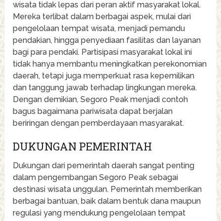
wisata tidak lepas dari peran aktif masyarakat lokal.
Mereka terlibat dalam berbagai aspek, mulai dari
pengelolaan tempat wisata, menjadi pemandu
pendakian, hingga penyediaan fasilitas dan layanan
bagi para pendaki. Partisipasi masyarakat lokal ini
tidak hanya membantu meningkatkan perekonomian
daerah, tetapi juga memperkuat rasa kepemilikan
dan tanggung jawab terhadap lingkungan mereka.
Dengan demikian, Segoro Peak menjadi contoh
bagus bagaimana pariwisata dapat berjalan
beriringan dengan pemberdayaan masyarakat.
DUKUNGAN PEMERINTAH
Dukungan dari pemerintah daerah sangat penting
dalam pengembangan Segoro Peak sebagai
destinasi wisata unggulan. Pemerintah memberikan
berbagai bantuan, baik dalam bentuk dana maupun
regulasi yang mendukung pengelolaan tempat