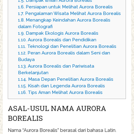
1.5.
Dampak Ilmiah Aurora Borealis
1.6.
Persiapan untuk Melihat Aurora Borealis
1.7.
Pengalaman Wisata Melihat Aurora Borealis
1.8.
Menangkap Keindahan Aurora Borealis
dalam Fotografi
1.9.
Dampak Ekologis Aurora Borealis
1.10.
Aurora Borealis dan Pendidikan
1.11.
Teknologi dan Penelitian Aurora Borealis
1.12.
Peran Aurora Borealis dalam Seni dan
Budaya
1.13.
Aurora Borealis dan Pariwisata
Berkelanjutan
1.14.
Masa Depan Penelitian Aurora Borealis
1.15.
Kisah dan Legenda Aurora Borealis
1.16.
Tips Aman Melihat Aurora Borealis
ASAL-USUL NAMA AURORA
BOREALIS
Nama “Aurora Borealis” berasal dari bahasa Latin.