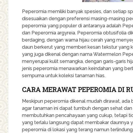
Peperomia memiliki banyak spesies, dan setiap spes
disesuaikan dengan preferensi masing-masing pec
peperomia yang populer di antaranya adalah Pepe
dan Peperomia argyreia. Peperomia obtusifolia d
berdaging, dengan warna hijau cerah yang menye
daun berkerut yang memberi kesan tekstur yang k
yang juga dikenal dengan nama Watermelon Peper
menyerupai kulit semangka, dengan garis-garis h
jenis peperomia menawarkan keindahan yang ber
sempurna untuk koleksi tanaman hias.
CARA MERAWAT PEPEROMIA DI 
Meskipun peperomia dikenal mudah dirawat, ada b
agar tanaman ini dapat tumbuh dengan sehat dan
membutuhkan pencahayaan yang cukup, tetapi tida
yang terlalu langsung dapat membakar daunnya yan
peperomia di lokasi yang terang namun terlindung d