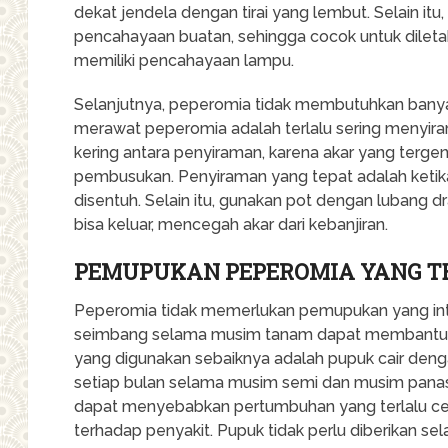
dekat jendela dengan tirai yang lembut. Selain i
pencahayaan buatan, sehingga cocok untuk dileta
memiliki pencahayaan lampu.
Selanjutnya, peperomia tidak membutuhkan banya
merawat peperomia adalah terlalu sering menyiram
kering antara penyiraman, karena akar yang terg
pembusukan. Penyiraman yang tepat adalah ketika 
disentuh. Selain itu, gunakan pot dengan lubang d
bisa keluar, mencegah akar dari kebanjiran.
PEMUPUKAN PEPEROMIA YANG T
Peperomia tidak memerlukan pemupukan yang int
seimbang selama musim tanam dapat membantu 
yang digunakan sebaiknya adalah pupuk cair denga
setiap bulan selama musim semi dan musim panas
dapat menyebabkan pertumbuhan yang terlalu ce
terhadap penyakit. Pupuk tidak perlu diberikan s