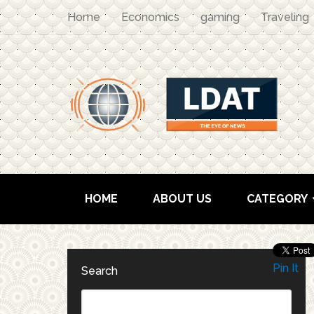
Home
Economics
gaming
Traveling
HOME
ABOUT US
CATEGORY
Pin It
Search