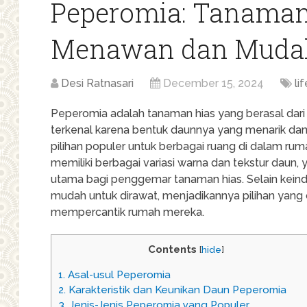
Peperomia: Tanaman
Menawan dan Mudah
Desi Ratnasari
December 15, 2024
li
Peperomia adalah tanaman hias yang berasal dari
terkenal karena bentuk daunnya yang menarik dan
pilihan populer untuk berbagai ruang di dalam ru
memiliki berbagai variasi warna dan tekstur daun
utama bagi penggemar tanaman hias. Selain keind
mudah untuk dirawat, menjadikannya pilihan yang
mempercantik rumah mereka.
Contents
[
hide
]
1.
Asal-usul Peperomia
2.
Karakteristik dan Keunikan Daun Peperomia
3.
Jenis-Jenis Peperomia yang Populer