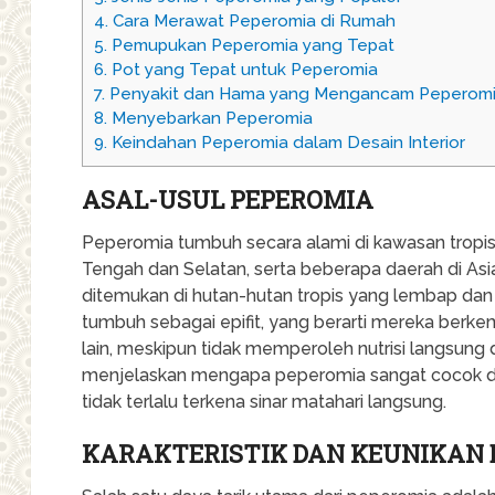
4.
Cara Merawat Peperomia di Rumah
5.
Pemupukan Peperomia yang Tepat
6.
Pot yang Tepat untuk Peperomia
7.
Penyakit dan Hama yang Mengancam Peperom
8.
Menyebarkan Peperomia
9.
Keindahan Peperomia dalam Desain Interior
ASAL-USUL PEPEROMIA
Peperomia tumbuh secara alami di kawasan tropis 
Tengah dan Selatan, serta beberapa daerah di Asia
ditemukan di hutan-hutan tropis yang lembap dan te
tumbuh sebagai epifit, yang berarti mereka be
lain, meskipun tidak memperoleh nutrisi langsung d
menjelaskan mengapa peperomia sangat cocok d
tidak terlalu terkena sinar matahari langsung.
KARAKTERISTIK DAN KEUNIKAN 