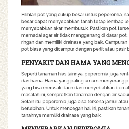
Pilihlah pot yang cukup besar untuk peperomia, nam
besar dapat menyebabkan tanah tetap lembap lebi
menyebabkan akar membusuk. Pastikan pot terseb
memadai agar air tidak menggenang di dasar pot.
ringan dan memiliki drainase yang baik. Campuran
pot biasa yang dicampur dengan perlit atau pasir b
PENYAKIT DAN HAMA YANG MEN
Seperti tanaman hias lainnya, peperomia juga re
dan hama. Hama yang paling umum menyerang pe
yang bisa merusak daun dan menyebabkan bercak
masalah ini, semprotkan tanaman dengan air sabun 
Selain itu, peperomia juga bisa terkena jamur ata
berlebihan. Untuk mencegah hal ini, pastikan tanam
tanahnya memiliki drainase yang baik.
MENYEBARKAN PEPEROMIA