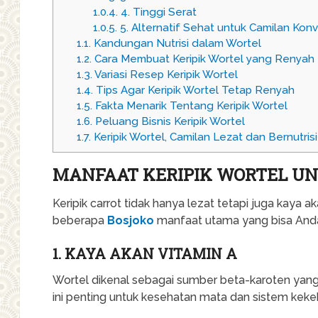
1.0.4.
4. Tinggi Serat
1.0.5.
5. Alternatif Sehat untuk Camilan Kon
1.1.
Kandungan Nutrisi dalam Wortel
1.2.
Cara Membuat Keripik Wortel yang Renyah
1.3.
Variasi Resep Keripik Wortel
1.4.
Tips Agar Keripik Wortel Tetap Renyah
1.5.
Fakta Menarik Tentang Keripik Wortel
1.6.
Peluang Bisnis Keripik Wortel
1.7.
Keripik Wortel, Camilan Lezat dan Bernutrisi
MANFAAT KERIPIK WORTEL U
Keripik carrot tidak hanya lezat tetapi juga kaya 
beberapa
Bosjoko
manfaat utama yang bisa And
1. KAYA AKAN VITAMIN A
Wortel dikenal sebagai sumber beta-karoten yang 
ini penting untuk kesehatan mata dan sistem keke