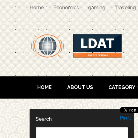
Home
Economics
gaming
Traveling
HOME
ABOUT US
CATEGORY
Pin It
Search