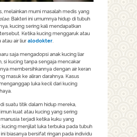
s, melainkan murni masalah medis yang
elae
. Bakteri ini umumnya hidup di tubuh
nya, kucing sering kali mendapatkan
tersebut. Ketika kucing menggaruk atau
atau air liur
alodokter
.
u saja mengadopsi anak kucing liar
n, si kucing tanpa sengaja mencakar
hanya membersihkannya dengan air keran
g masuk ke aliran darahnya. Kasus
 menganggap luka kecil dari kucing
haya.
di suatu titik dalam hidup mereka,
imun kuat atau kucing yang sering
e manusia terjadi ketika kuku yang
 kucing menjilat luka terbuka pada tubuh
ini biasanya bersifat ringan pada individu