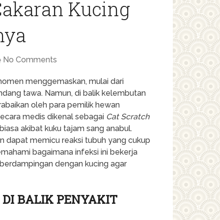
Cakaran Kucing
nya
No Comments
n momen menggemaskan, mulai dari
ndang tawa. Namun, di balik kelembutan
rabaikan oleh para pemilik hewan
ecara medis dikenal sebagai
Cat Scratch
 biasa akibat kuku tajam sang anabul.
tan dapat memicu reaksi tubuh yang cukup
Memahami bagaimana infeksi ini bekerja
up berdampingan dengan kucing agar
I BALIK PENYAKIT