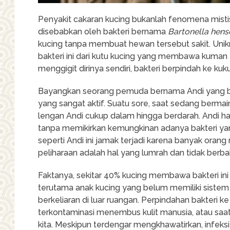
Penyakit cakaran kucing bukanlah fenomena misti
disebabkan oleh bakteri bernama
Bartonella hens
kucing tanpa membuat hewan tersebut sakit. Unik
bakteri ini dari kutu kucing yang membawa kuman 
menggigit dirinya sendiri, bakteri berpindah ke kuku 
Bayangkan seorang pemuda bernama Andi yang bar
yang sangat aktif. Suatu sore, saat sedang bermai
lengan Andi cukup dalam hingga berdarah. Andi 
tanpa memikirkan kemungkinan adanya bakteri yan
seperti Andi ini jamak terjadi karena banyak orang
peliharaan adalah hal yang lumrah dan tidak berba
Faktanya, sekitar 40% kucing membawa bakteri ini 
terutama anak kucing yang belum memiliki sistem 
berkeliaran di luar ruangan. Perpindahan bakteri k
terkontaminasi menembus kulit manusia, atau saat
kita. Meskipun terdengar mengkhawatirkan, infeksi 