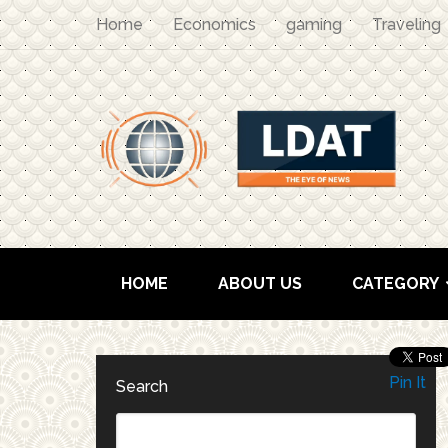
Home
Economics
gaming
Traveling
HOME
ABOUT US
CATEGORY
Pin It
Search