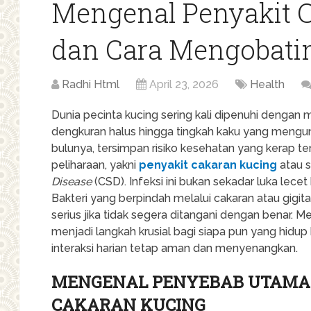
Mengenal Penyakit 
dan Cara Mengobati
Radhi Html
April 23, 2026
Health
Dunia pecinta kucing sering kali dipenuhi denga
dengkuran halus hingga tingkah kaku yang mengu
bulunya, tersimpan risiko kesehatan yang kerap te
peliharaan, yakni
penyakit cakaran kucing
atau s
Disease
(CSD). Infeksi ini bukan sekadar luka lecet
Bakteri yang berpindah melalui cakaran atau gigi
serius jika tidak segera ditangani dengan benar. 
menjadi langkah krusial bagi siapa pun yang hid
interaksi harian tetap aman dan menyenangkan.
MENGENAL PENYEBAB UTAMA D
CAKARAN KUCING