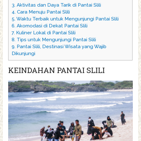
3.
Aktivitas dan Daya Tarik di Pantai Slili
4.
Cara Menuju Pantai Slili
5.
Waktu Terbaik untuk Mengunjungi Pantai Slili
6.
Akomodasi di Dekat Pantai Slili
7.
Kuliner Lokal di Pantai Slili
8.
Tips untuk Mengunjungi Pantai Slili
9.
Pantai Slili, Destinasi Wisata yang Wajib
Dikunjungi
KEINDAHAN PANTAI SLILI