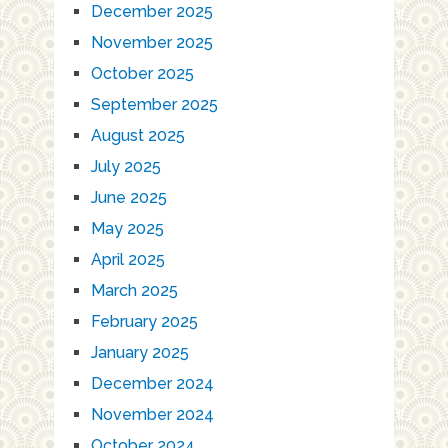
December 2025
November 2025
October 2025
September 2025
August 2025
July 2025
June 2025
May 2025
April 2025
March 2025
February 2025
January 2025
December 2024
November 2024
October 2024