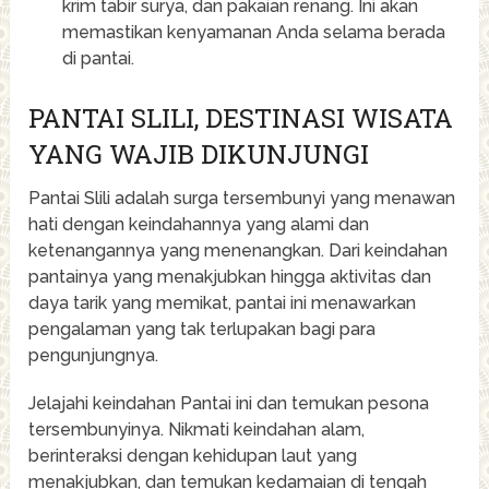
krim tabir surya, dan pakaian renang. Ini akan
memastikan kenyamanan Anda selama berada
di pantai.
PANTAI SLILI, DESTINASI WISATA
YANG WAJIB DIKUNJUNGI
Pantai Slili adalah surga tersembunyi yang menawan
hati dengan keindahannya yang alami dan
ketenangannya yang menenangkan. Dari keindahan
pantainya yang menakjubkan hingga aktivitas dan
daya tarik yang memikat, pantai ini menawarkan
pengalaman yang tak terlupakan bagi para
pengunjungnya.
Jelajahi keindahan Pantai ini dan temukan pesona
tersembunyinya. Nikmati keindahan alam,
berinteraksi dengan kehidupan laut yang
menakjubkan, dan temukan kedamaian di tengah