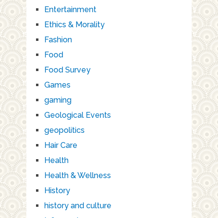
Entertainment
Ethics & Morality
Fashion
Food
Food Survey
Games
gaming
Geological Events
geopolitics
Hair Care
Health
Health & Wellness
History
history and culture