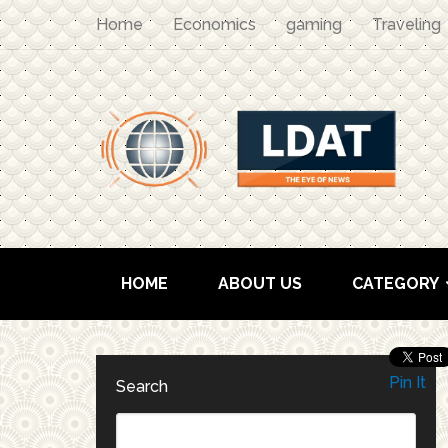
Home
Economics
gaming
Traveling
HOME
ABOUT US
CATEGORY
Pin It
Search