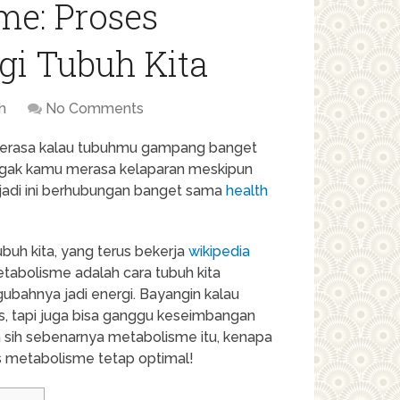
e: Proses
rgi Tubuh Kita
h
No Comments
erasa kalau tubuhmu gampang banget
ggak kamu merasa kelaparan meskipun
a jadi ini berhubungan banget sama
health
buh kita, yang terus bekerja
wikipedia
metabolisme adalah cara tubuh kita
ahnya jadi energi. Bayangin kalau
s, tapi juga bisa ganggu keseimbangan
pa sih sebenarnya metabolisme itu, kenapa
s metabolisme tetap optimal!