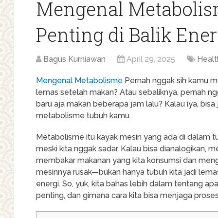
Mengenal Metabolism
Penting di Balik Ene
Bagus Kurniawan
April 29, 2025
Healt
Mengenal Metabolisme
Pernah nggak sih kamu m
lemas setelah makan? Atau sebaliknya, pernah n
baru aja makan beberapa jam lalu? Kalau iya, bis
metabolisme tubuh kamu.
Metabolisme itu kayak mesin yang ada di dalam tu
meski kita nggak sadar. Kalau bisa dianalogikan, 
membakar makanan yang kita konsumsi dan mengub
mesinnya rusak—bukan hanya tubuh kita jadi lema
energi. So, yuk, kita bahas lebih dalam tentang a
penting, dan gimana cara kita bisa menjaga prose