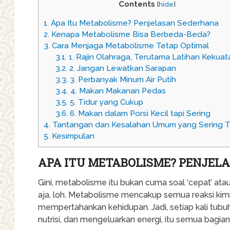
Contents
[
hide
]
1.
Apa Itu Metabolisme? Penjelasan Sederhana
2.
Kenapa Metabolisme Bisa Berbeda-Beda?
3.
Cara Menjaga Metabolisme Tetap Optimal
3.1.
1. Rajin Olahraga, Terutama Latihan Kekuat
3.2.
2. Jangan Lewatkan Sarapan
3.3.
3. Perbanyak Minum Air Putih
3.4.
4. Makan Makanan Pedas
3.5.
5. Tidur yang Cukup
3.6.
6. Makan dalam Porsi Kecil tapi Sering
4.
Tantangan dan Kesalahan Umum yang Sering Te
5.
Kesimpulan
APA ITU METABOLISME? PENJEL
Gini, metabolisme itu bukan cuma soal ‘cepat’ ata
aja, loh. Metabolisme mencakup semua reaksi kimi
mempertahankan kehidupan. Jadi, setiap kali t
nutrisi, dan mengeluarkan energi, itu semua bagia