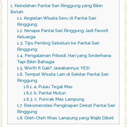
1.
Keindahan Pantai Sari Ringgung yang Bikin
Betah
1.1.
Kegiatan Wisata Seru di Pantai Sari
Ringgung
1.2.
Kenapa Pantai Sari Ringgung Jadi Favorit
Keluarga
1.3.
Tips Penting Sebelum ke Pantai Sari
Ringgung
1.4.
Pengalaman Pribadi: Hari yang Sederhana
Tapi Bikin Bahagia
1.5.
Worth It Gak? Jawabannya: YES!
1.6.
Tempat Wisata Lain di Sekitar Pantai Sari
Ringgung
1.6.1.
a. Pulau Tegal Mas
1.6.2.
b. Pantai Mutun
1.6.3.
c. Puncak Mas Lampung
1.7.
Rekomendasi Penginapan Dekat Pantai Sari
Ringgung
1.8.
Oleh-Oleh Khas Lampung yang Wajib Dibeli