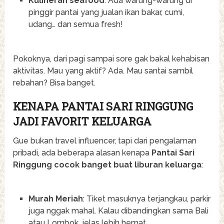
Kulineran seafood
: Ada warung-warung di
pinggir pantai yang jualan ikan bakar, cumi,
udang… dan semua fresh!
Pokoknya, dari pagi sampai sore gak bakal kehabisan
aktivitas. Mau yang aktif? Ada. Mau santai sambil
rebahan? Bisa banget.
KENAPA PANTAI SARI RINGGUNG
JADI FAVORIT KELUARGA
Gue bukan travel influencer, tapi dari pengalaman
pribadi, ada beberapa alasan kenapa
Pantai Sari
Ringgung cocok banget buat liburan keluarga
:
Murah Meriah
: Tiket masuknya terjangkau, parkir
juga nggak mahal. Kalau dibandingkan sama Bali
atau Lombok, jelas lebih hemat.