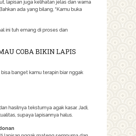
t, lapisan juga kelihatan jelas dan warna
! Bahkan ada yang bilang, “Kamu buka
onal ini tuh emang di proses dan
MAU COBA BIKIN LAPIS
 bisa banget kamu terapin biar nggak
n hasilnya teksturnya agak kasar. Jadi,
ualitas, supaya lapisannya halus.
Adonan
anti lapisan nggak mateng sempurna dan