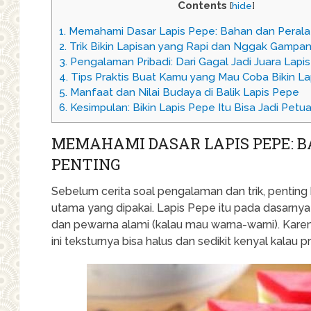
Contents
[
hide
]
1.
Memahami Dasar Lapis Pepe: Bahan dan Perala
2.
Trik Bikin Lapisan yang Rapi dan Nggak Gampa
3.
Pengalaman Pribadi: Dari Gagal Jadi Juara Lapi
4.
Tips Praktis Buat Kamu yang Mau Coba Bikin La
5.
Manfaat dan Nilai Budaya di Balik Lapis Pepe
6.
Kesimpulan: Bikin Lapis Pepe Itu Bisa Jadi Petu
MEMAHAMI DASAR LAPIS PEPE: 
PENTING
Sebelum cerita soal pengalaman dan trik, pentin
utama yang dipakai. Lapis Pepe itu pada dasarnya 
dan pewarna alami (kalau mau warna-warni). Ka
ini teksturnya bisa halus dan sedikit kenyal kalau 