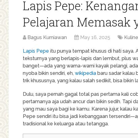
Lapis Pepe: Kenanga
Pelajaran Memasak y
Bagus Kurniawan
May 16, 2025
Kuline
Lapis Pepe
itu punya tempat khusus di hati saya
teksturnya yang berlapis-lapis dan lembut, plus 
banget—ada yang warna-warni kayak pelangi, ada j
nyoba bikin sendiri, eh,
wikipedia
baru sadar kalau b
trik khususnya, yang kalau salah sedikit, bisa bikin 
Dulu, saya pernah gagal total pas pertama kali co
pertamanya aja udah ancur dan bikin sedih. Tapi da
yang mau saya bagi ke kamu. Karena jujur, kalau ka
Pepe sendiri itu bisa jadi kebanggaan tersendiri—
tradisional ke keluarga atau tetangga.