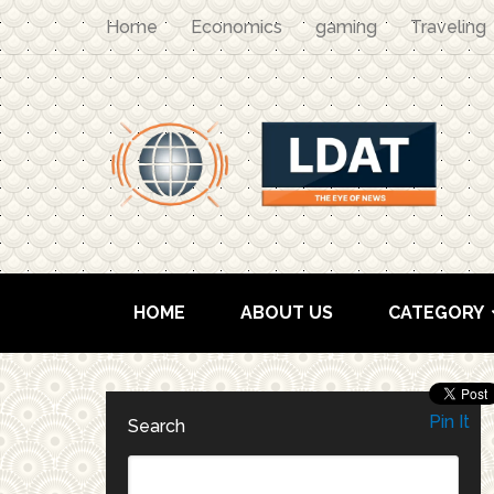
Home
Economics
gaming
Traveling
HOME
ABOUT US
CATEGORY
Pin It
Search