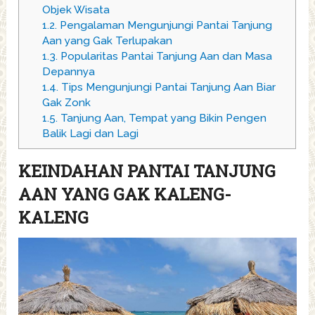
Objek Wisata
1.2.
Pengalaman Mengunjungi Pantai Tanjung
Aan yang Gak Terlupakan
1.3.
Popularitas Pantai Tanjung Aan dan Masa
Depannya
1.4.
Tips Mengunjungi Pantai Tanjung Aan Biar
Gak Zonk
1.5.
Tanjung Aan, Tempat yang Bikin Pengen
Balik Lagi dan Lagi
KEINDAHAN PANTAI TANJUNG
AAN YANG GAK KALENG-
KALENG