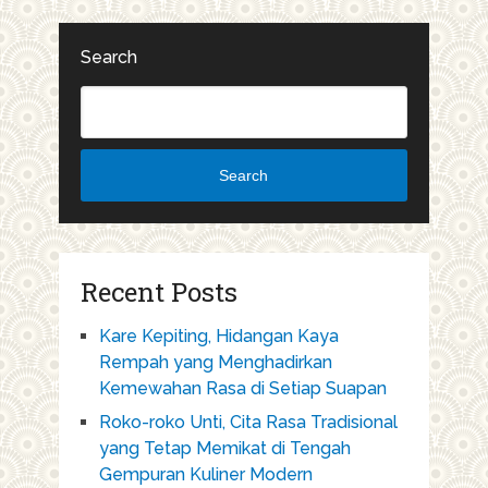
Search
Search
Recent Posts
Kare Kepiting, Hidangan Kaya
Rempah yang Menghadirkan
Kemewahan Rasa di Setiap Suapan
Roko-roko Unti, Cita Rasa Tradisional
yang Tetap Memikat di Tengah
Gempuran Kuliner Modern