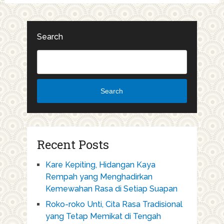
Search
Search
Recent Posts
Kare Kepiting, Hidangan Kaya
Rempah yang Menghadirkan
Kemewahan Rasa di Setiap Suapan
Roko-roko Unti, Cita Rasa Tradisional
yang Tetap Memikat di Tengah