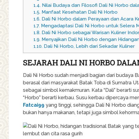
1.4.
Nilai Budaya dan Filosofi Dali Ni Horbo da
1.5.
Manfaat Kesehatan Dali Ni Horbo
1.6.
Dali Ni Horbo dalam Perayaan dan Acara K
1.7.
Mengadaptasi Dali Ni Horbo untuk Selera 
1.8.
Dali Ni Horbo sebagai Warisan Kuliner Indo
1.9.
Menyajikan Dali Ni Horbo dengan Hidangan
1.10.
Dali Ni Horbo, Lebih dari Sekadar Kuliner
SEJARAH DALI NI HORBO DAL
Dali Ni Horbo sudah menjadi bagian dari budaya 
berasal dari masyarakat Batak Toba di Sumatra Uta
sebagai simbol kemakmuran. Kata “Dali” berarti 
“Horbo” berarti kerbau. Susu kerbau dipercaya mem
Fatcai99
yang tinggi, sehingga Dali Ni Horbo dian
bukan hanya makanan, tetapi juga simbol kehormat