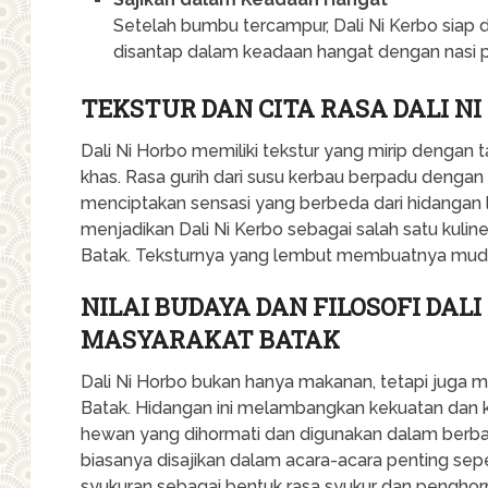
Setelah bumbu tercampur, Dali Ni Kerbo siap di
disantap dalam keadaan hangat dengan nasi pu
TEKSTUR DAN CITA RASA DALI NI
Dali Ni Horbo memiliki tekstur yang mirip dengan 
khas. Rasa gurih dari susu kerbau berpadu dengan a
menciptakan sensasi yang berbeda dari hidangan la
menjadikan Dali Ni Kerbo sebagai salah satu kulin
Batak. Teksturnya yang lembut membuatnya mudah
NILAI BUDAYA DAN FILOSOFI DAL
MASYARAKAT BATAK
Dali Ni Horbo bukan hanya makanan, tetapi juga mem
Batak. Hidangan ini melambangkan kekuatan dan 
hewan yang dihormati dan digunakan dalam berbaga
biasanya disajikan dalam acara-acara penting sepe
syukuran sebagai bentuk rasa syukur dan pengho