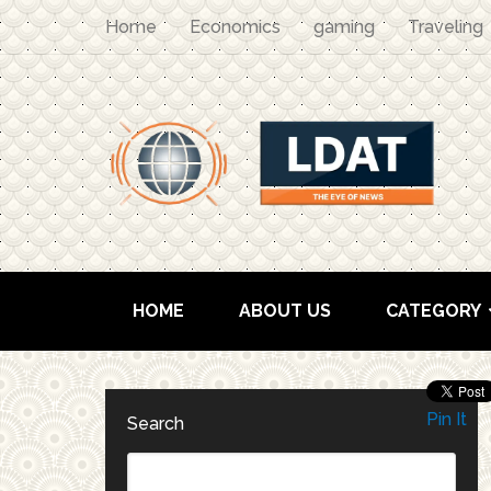
Home
Economics
gaming
Traveling
HOME
ABOUT US
CATEGORY
Pin It
Search