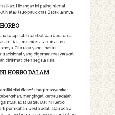
sajikan. Hidangan ini paling nikmat
tih atau lauk-pauk khas Batak lainnya.
 HORBO
tahu tetapi lebih lembut dan beraroma
sam dari jeruk nipis atau air asam
innya. Cita rasa yang khas ini
er tradisional yang digemari masyarakat
 dinikmati oleh segala usia.
I NI HORBO DALAM
iliki nilai filosofis bagi masyarakat
keberkahan, mengingat kerbau adalah
i ritual adat Batak. Dali Ni Kerbo
rti pernikahan, pesta adat, atau acara
rmatan. Hidangan ini mengajarkan bahwa