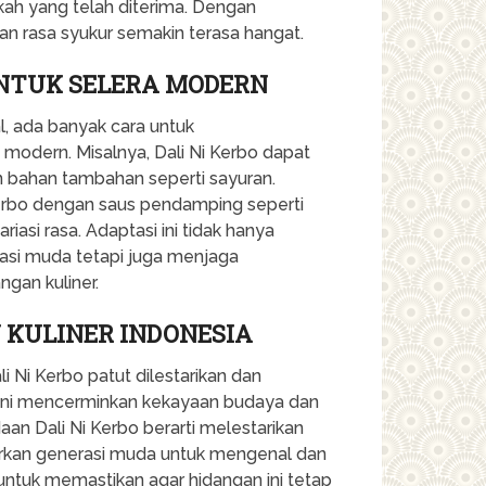
kah yang telah diterima. Dengan
n rasa syukur semakin terasa hangat.
UNTUK SELERA MODERN
l, ada banyak cara untuk
modern. Misalnya, Dali Ni Kerbo dapat
n bahan tambahan seperti sayuran.
erbo dengan saus pendamping seperti
asi rasa. Adaptasi ini tidak hanya
rasi muda tetapi juga menjaga
gan kuliner.
N KULINER INDONESIA
li Ni Kerbo patut dilestarikan dan
 ini mencerminkan kekayaan budaya dan
an Dali Ni Kerbo berarti melestarikan
arkan generasi muda untuk mengenal dan
untuk memastikan agar hidangan ini tetap