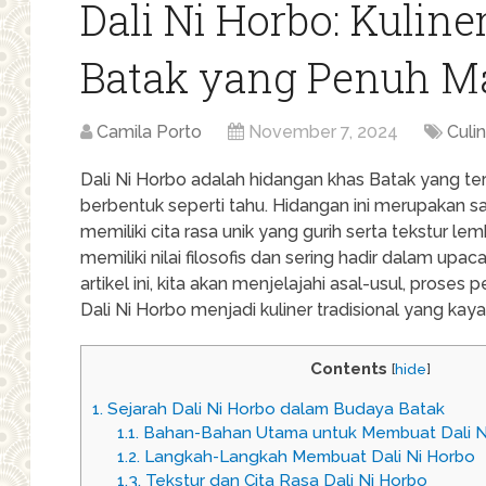
Dali Ni Horbo: Kuline
Batak yang Penuh M
Camila Porto
November 7, 2024
Culi
Dali Ni Horbo adalah hidangan khas Batak yang ter
berbentuk seperti tahu. Hidangan ini merupakan s
memiliki cita rasa unik yang gurih serta tekstur le
memiliki nilai filosofis dan sering hadir dalam up
artikel ini, kita akan menjelajahi asal-usul, pro
Dali Ni Horbo menjadi kuliner tradisional yang kay
Contents
[
hide
]
1.
Sejarah Dali Ni Horbo dalam Budaya Batak
1.1.
Bahan-Bahan Utama untuk Membuat Dali N
1.2.
Langkah-Langkah Membuat Dali Ni Horbo
1.3.
Tekstur dan Cita Rasa Dali Ni Horbo