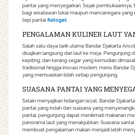
pantai yang menyegarkan. Sejak pembukaannya, tem
bagi wisatawan lokal maupun mancanegara yang in
tepi pantai
fiatogel
.
PENGALAMAN KULINER LAUT YA
Salah satu daya tarik utama Bandar Djakarta Anco
disajikan langsung dari laut ke meja. Pengunjung d
kepiting, dan kerang segar yang kemudian dimasa
tradisional hingga inovasi modern, menu Bandar D
yang memuaskan lidah setiap pengunjung.
SUASANA PANTAI YANG MENYE
Selain menyajikan hidangan lezat, Bandar Djaka
pantai yang indah dan suasana yang menyenangkan
pantai, pengunjung dapat menikmati makanan mer
panorama laut yang menakjubkan. Suasana santai
membuat pengalaman makan menjadi lebih meny