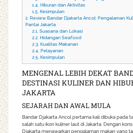
1.4.
Hiburan dan Aktivitas
1.5.
Kesimpulan
2.
Review Bandar Djakarta Ancol: Pengalaman Kul
Pantai Jakarta
2.1.
Suasana dan Lokasi
2.2.
Hidangan Seafood
2.3.
Kualitas Makanan
2.4.
Pelayanan
2.5.
Kesimpulan
MENGENAL LEBIH DEKAT BAND
DESTINASI KULINER DAN HIBU
JAKARTA
SEJARAH DAN AWAL MULA
Bandar Djakarta Ancol pertama kali dibuka pada t
salah satu ikon kuliner laut di Jakarta. Dengan ko
Djakarta menawarkan pengalaman makan yang tak