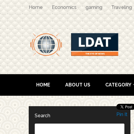
Home
Economics
gaming
Traveling
HOME
ABOUT US
CATEGORY
Pin It
Search