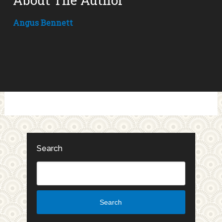
About The Author
Angus Bennett
Search
Search