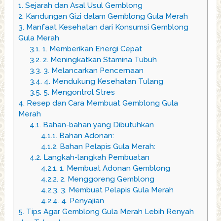
1.
Sejarah dan Asal Usul Gemblong
2.
Kandungan Gizi dalam Gemblong Gula Merah
3.
Manfaat Kesehatan dari Konsumsi Gemblong
Gula Merah
3.1.
1. Memberikan Energi Cepat
3.2.
2. Meningkatkan Stamina Tubuh
3.3.
3. Melancarkan Pencernaan
3.4.
4. Mendukung Kesehatan Tulang
3.5.
5. Mengontrol Stres
4.
Resep dan Cara Membuat Gemblong Gula
Merah
4.1.
Bahan-bahan yang Dibutuhkan
4.1.1.
Bahan Adonan:
4.1.2.
Bahan Pelapis Gula Merah:
4.2.
Langkah-langkah Pembuatan
4.2.1.
1. Membuat Adonan Gemblong
4.2.2.
2. Menggoreng Gemblong
4.2.3.
3. Membuat Pelapis Gula Merah
4.2.4.
4. Penyajian
5.
Tips Agar Gemblong Gula Merah Lebih Renyah