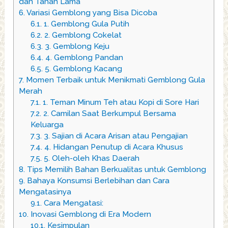
dan Tahan Lama
6.
Variasi Gemblong yang Bisa Dicoba
6.1.
1. Gemblong Gula Putih
6.2.
2. Gemblong Cokelat
6.3.
3. Gemblong Keju
6.4.
4. Gemblong Pandan
6.5.
5. Gemblong Kacang
7.
Momen Terbaik untuk Menikmati Gemblong Gula
Merah
7.1.
1. Teman Minum Teh atau Kopi di Sore Hari
7.2.
2. Camilan Saat Berkumpul Bersama
Keluarga
7.3.
3. Sajian di Acara Arisan atau Pengajian
7.4.
4. Hidangan Penutup di Acara Khusus
7.5.
5. Oleh-oleh Khas Daerah
8.
Tips Memilih Bahan Berkualitas untuk Gemblong
9.
Bahaya Konsumsi Berlebihan dan Cara
Mengatasinya
9.1.
Cara Mengatasi:
10.
Inovasi Gemblong di Era Modern
10.1.
Kesimpulan