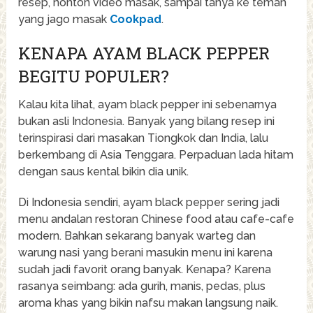
resep, nonton video masak, sampai tanya ke teman
yang jago masak
Cookpad
.
KENAPA AYAM BLACK PEPPER
BEGITU POPULER?
Kalau kita lihat, ayam black pepper ini sebenarnya
bukan asli Indonesia. Banyak yang bilang resep ini
terinspirasi dari masakan Tiongkok dan India, lalu
berkembang di Asia Tenggara. Perpaduan lada hitam
dengan saus kental bikin dia unik.
Di Indonesia sendiri, ayam black pepper sering jadi
menu andalan restoran Chinese food atau cafe-cafe
modern. Bahkan sekarang banyak warteg dan
warung nasi yang berani masukin menu ini karena
sudah jadi favorit orang banyak. Kenapa? Karena
rasanya seimbang: ada gurih, manis, pedas, plus
aroma khas yang bikin nafsu makan langsung naik.