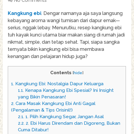
No Comments
Kangkung ebi
. Dengar namanya aja saya langsung
kebayang aroma wangi tumisan dari dapur emak—
serius, nggak lebay. Menurutku, resep kangkung ebi
tuh kayak kunci utama biar makan siang di rumah jadi
nikmat, simple, dan tetap sehat. Tapi, siapa sangka
ternyata bikin kangkung ebi bisa membawa
kenangan dan pelajaran hidup juga?
Contents
[
hide
]
1.
Kangkung Ebi: Nostalgia Dapur Keluarga
1.1.
Kenapa Kangkung Ebi Spesial? Ini Insight
yang Bikin Penasaran!
2.
Cara Masak Kangkung Ebi Anti Gagal
(Pengalaman & Tips Orisinil!)
2.1.
1. Pilih Kangkung Segar, Jangan Asal
2.2.
2. Ebi Harus Direndam dan Digoreng, Bukan
Cuma Ditabur!