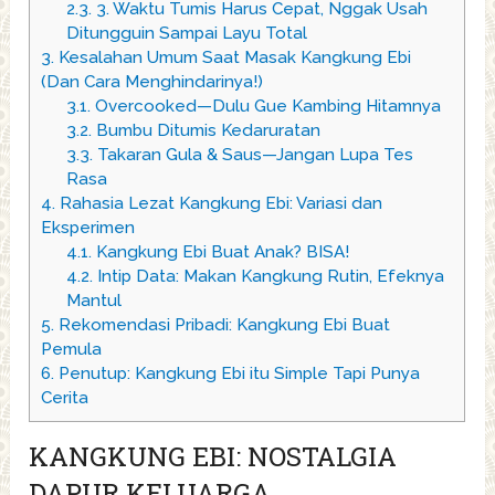
2.3.
3. Waktu Tumis Harus Cepat, Nggak Usah
Ditungguin Sampai Layu Total
3.
Kesalahan Umum Saat Masak Kangkung Ebi
(Dan Cara Menghindarinya!)
3.1.
Overcooked—Dulu Gue Kambing Hitamnya
3.2.
Bumbu Ditumis Kedaruratan
3.3.
Takaran Gula & Saus—Jangan Lupa Tes
Rasa
4.
Rahasia Lezat Kangkung Ebi: Variasi dan
Eksperimen
4.1.
Kangkung Ebi Buat Anak? BISA!
4.2.
Intip Data: Makan Kangkung Rutin, Efeknya
Mantul
5.
Rekomendasi Pribadi: Kangkung Ebi Buat
Pemula
6.
Penutup: Kangkung Ebi itu Simple Tapi Punya
Cerita
KANGKUNG EBI: NOSTALGIA
DAPUR KELUARGA