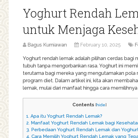
Yoghurt Rendah Lema
untuk Menjaga Kese
Bagus Kurniawan
February 10, 2025
F
Yoghurt rendah lemak adalah pilihan cerdas bagi
tubuh tanpa mengorbankan rasa. Yoghurt ini memil
terutama bagi mereka yang mengutamakan pola 
program diet. Dalam artikel ini, kita akan membaha
lemak, mulai dari manfaat hingga cara memilihnya
Contents
[
hide
]
1.
Apa itu Yoghurt Rendah Lemak?
2.
Manfaat Yoghurt Rendah Lemak bagi Kesehata
3.
Perbedaan Yoghurt Rendah Lemak dan Yoghurt
4.
Cara Memilih Yoghurt Rendah Lemak yang Tep