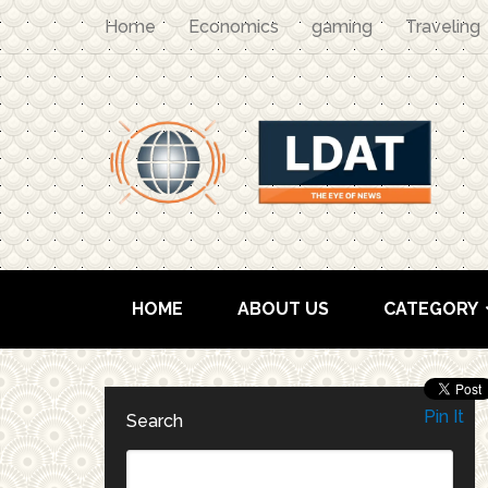
Home
Economics
gaming
Traveling
HOME
ABOUT US
CATEGORY
Pin It
Search