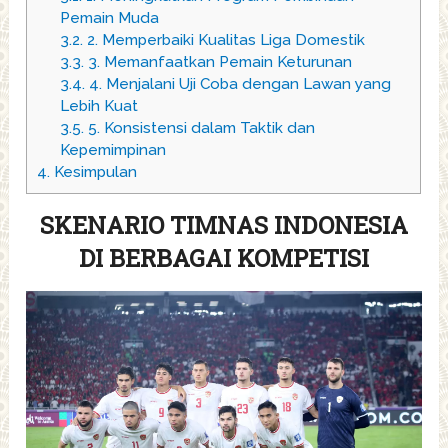
Pemain Muda
3.2.
2. Memperbaiki Kualitas Liga Domestik
3.3.
3. Memanfaatkan Pemain Keturunan
3.4.
4. Menjalani Uji Coba dengan Lawan yang
Lebih Kuat
3.5.
5. Konsistensi dalam Taktik dan
Kepemimpinan
4.
Kesimpulan
SKENARIO TIMNAS INDONESIA
DI BERBAGAI KOMPETISI