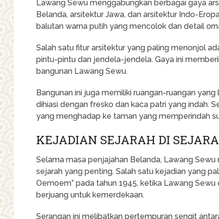
Lawang Sewu menggabungkan berbagai gaya arsitek
Belanda, arsitektur Jawa, dan arsitektur Indo-Eropa
balutan warna putih yang mencolok dan detail or
Salah satu fitur arsitektur yang paling menonjol 
pintu-pintu dan jendela-jendela. Gaya ini member
bangunan Lawang Sewu.
Bangunan ini juga memiliki ruangan-ruangan yang l
dihiasi dengan fresko dan kaca patri yang indah. S
yang menghadap ke taman yang memperindah su
KEJADIAN SEJARAH DI SEJAR
Selama masa penjajahan Belanda, Lawang Sewu men
sejarah yang penting. Salah satu kejadian yang pa
Oemoem” pada tahun 1945, ketika Lawang Sewu di
berjuang untuk kemerdekaan.
Serangan ini melibatkan pertempuran sengit anta