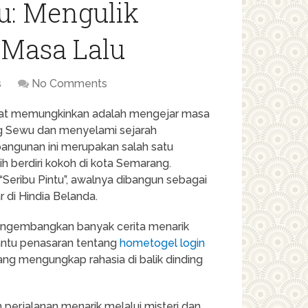
u: Mengulik
 Masa Lalu
s
No Comments
aat memungkinkan adalah mengejar masa
ng Sewu dan menyelami sejarah
 bangunan ini merupakan salah satu
ih berdiri kokoh di kota Semarang.
“Seribu Pintu”, awalnya dibangun sebagai
r di Hindia Belanda.
engembangkan banyak cerita menarik
hantu penasaran tentang
hometogel login
yang mengungkap rahasia di balik dinding
perjalanan menarik melalui misteri dan