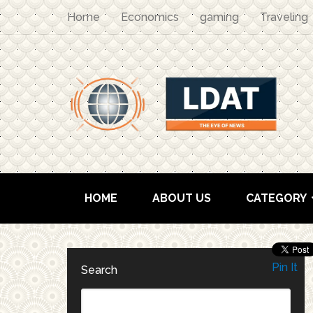
Home
Economics
gaming
Traveling
HOME
ABOUT US
CATEGORY
Pin It
Search