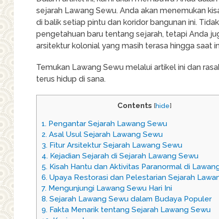
sejarah Lawang Sewu. Anda akan menemukan kis
di balik setiap pintu dan koridor bangunan ini. T
pengetahuan baru tentang sejarah, tetapi Anda j
arsitektur kolonial yang masih terasa hingga saat in
Temukan Lawang Sewu melalui artikel ini dan ra
terus hidup di sana.
Contents
[
hide
]
1.
Pengantar Sejarah Lawang Sewu
2.
Asal Usul Sejarah Lawang Sewu
3.
Fitur Arsitektur Sejarah Lawang Sewu
4.
Kejadian Sejarah di Sejarah Lawang Sewu
5.
Kisah Hantu dan Aktivitas Paranormal di Lawa
6.
Upaya Restorasi dan Pelestarian Sejarah Law
7.
Mengunjungi Lawang Sewu Hari Ini
8.
Sejarah Lawang Sewu dalam Budaya Populer
9.
Fakta Menarik tentang Sejarah Lawang Sewu