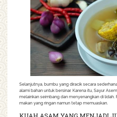
Selanjutnya, bumbu yang diracik secara sederhana
alami bahan untuk bersinar. Karena itu, Sayur Asem
melainkan seimbang dan menyenangkan di lidah.
makan yang ringan namun tetap memuaskan.
KUAH ASAM YANG MENJADI JI