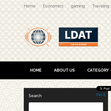
Home
Economics
gaming
Traveling
HOME
ABOUT US
CATEGORY
Pin It
Search