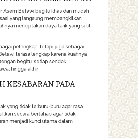
 Asem Betawi begitu khas dan mudah
nsasi yang langsung membangkitkan
uahnya menciptakan daya tarik yang sulit
bagai pelengkap, tetapi juga sebagai
Betawi terasa lengkap karena kuahnya
engan begitu, setiap sendok
wal hingga akhir.
H KESABARAN PADA
yang tidak terburu-buru agar rasa
sukkan secara bertahap agar tidak
abaran menjadi kunci utama dalam