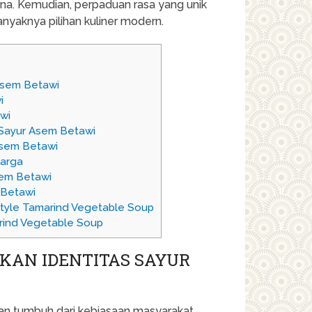
kna. Kemudian, perpaduan rasa yang unik
nyaknya pilihan kuliner modern.
Asem Betawi
i
wi
Sayur Asem Betawi
Asem Betawi
uarga
sem Betawi
 Betawi
tyle Tamarind Vegetable Soup
rind Vegetable Soup
KAN IDENTITAS SAYUR
nkan tumbuh dari kebiasaan masyarakat