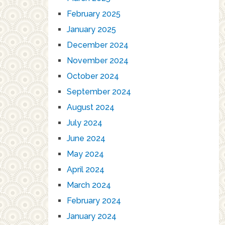
February 2025
January 2025
December 2024
November 2024
October 2024
September 2024
August 2024
July 2024
June 2024
May 2024
April 2024
March 2024
February 2024
January 2024