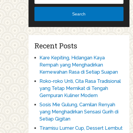
Search
Recent Posts
Kare Kepiting, Hidangan Kaya
Rempah yang Menghadirkan
Kemewahan Rasa di Setiap Suapan
Roko-roko Unti, Cita Rasa Tradisional
yang Tetap Memikat di Tengah
Gempuran Kuliner Modern
Sosis Mie Gulung, Camilan Renyah
yang Menghadirkan Sensasi Gurih di
Setiap Gigitan
Tiramisu Lumer Cup, Dessert Lembut