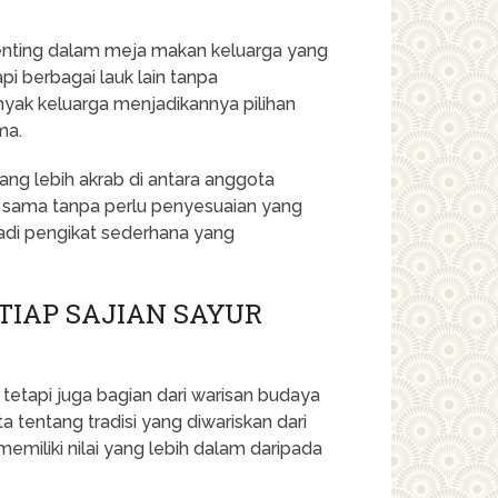
penting dalam meja makan keluarga yang
 berbagai lauk lain tanpa
anyak keluarga menjadikannya pilihan
ma.
ng lebih akrab di antara anggota
g sama tanpa perlu penyesuaian yang
adi pengikat sederhana yang
IAP SAJIAN SAYUR
etapi juga bagian dari warisan budaya
 tentang tradisi yang diwariskan dari
 memiliki nilai yang lebih dalam daripada