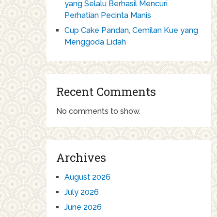
yang Selalu Berhasil Mencuri
Perhatian Pecinta Manis
Cup Cake Pandan, Cemilan Kue yang
Menggoda Lidah
Recent Comments
No comments to show.
Archives
August 2026
July 2026
June 2026