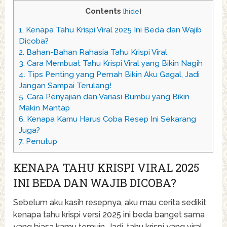
Contents
[
hide
]
1.
Kenapa Tahu Krispi Viral 2025 Ini Beda dan Wajib
Dicoba?
2.
Bahan-Bahan Rahasia Tahu Krispi Viral
3.
Cara Membuat Tahu Krispi Viral yang Bikin Nagih
4.
Tips Penting yang Pernah Bikin Aku Gagal, Jadi
Jangan Sampai Terulang!
5.
Cara Penyajian dan Variasi Bumbu yang Bikin
Makin Mantap
6.
Kenapa Kamu Harus Coba Resep Ini Sekarang
Juga?
7.
Penutup
KENAPA TAHU KRISPI VIRAL 2025
INI BEDA DAN WAJIB DICOBA?
Sebelum aku kasih resepnya, aku mau cerita sedikit
kenapa tahu krispi versi 2025 ini beda banget sama
yang biasa kamu temuin. Jadi, tahu krispi yang viral