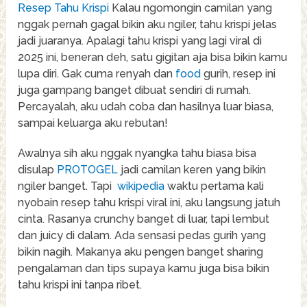
Resep Tahu Krispi
Kalau ngomongin camilan yang
nggak pernah gagal bikin aku ngiler, tahu krispi jelas
jadi juaranya. Apalagi tahu krispi yang lagi viral di
2025 ini, beneran deh, satu gigitan aja bisa bikin kamu
lupa diri. Gak cuma renyah dan
food
gurih, resep ini
juga gampang banget dibuat sendiri di rumah.
Percayalah, aku udah coba dan hasilnya luar biasa,
sampai keluarga aku rebutan!
Awalnya sih aku nggak nyangka tahu biasa bisa
disulap
PROTOGEL
jadi camilan keren yang bikin
ngiler banget. Tapi
wikipedia
waktu pertama kali
nyobain resep tahu krispi viral ini, aku langsung jatuh
cinta. Rasanya crunchy banget di luar, tapi lembut
dan juicy di dalam. Ada sensasi pedas gurih yang
bikin nagih. Makanya aku pengen banget sharing
pengalaman dan tips supaya kamu juga bisa bikin
tahu krispi ini tanpa ribet.