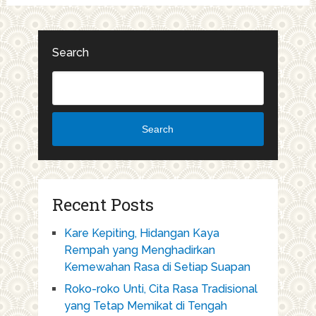
Search
Search
Recent Posts
Kare Kepiting, Hidangan Kaya
Rempah yang Menghadirkan
Kemewahan Rasa di Setiap Suapan
Roko-roko Unti, Cita Rasa Tradisional
yang Tetap Memikat di Tengah