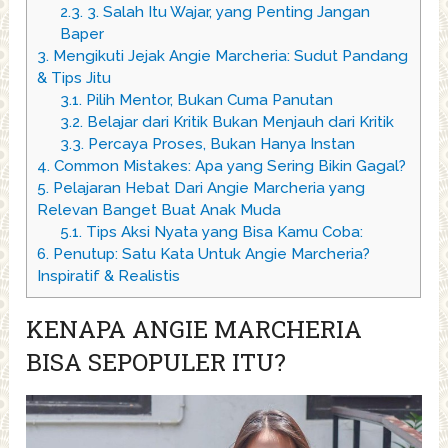
2.3.
3. Salah Itu Wajar, yang Penting Jangan
Baper
3.
Mengikuti Jejak Angie Marcheria: Sudut Pandang
& Tips Jitu
3.1.
Pilih Mentor, Bukan Cuma Panutan
3.2.
Belajar dari Kritik Bukan Menjauh dari Kritik
3.3.
Percaya Proses, Bukan Hanya Instan
4.
Common Mistakes: Apa yang Sering Bikin Gagal?
5.
Pelajaran Hebat Dari Angie Marcheria yang
Relevan Banget Buat Anak Muda
5.1.
Tips Aksi Nyata yang Bisa Kamu Coba:
6.
Penutup: Satu Kata Untuk Angie Marcheria?
Inspiratif & Realistis
KENAPA ANGIE MARCHERIA
BISA SEPOPULER ITU?