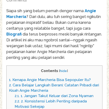
Comments
Siapa sih yang belum pernah denger nama
Angie
Marcheria
? Dari dulu, aku tuh sering banget ngikutin
perjalanan inspiratif beliau. Bukan cuma karena
ceritanya yang relatable banget, tapi juga cara
Biografi
dia terus berproses meski banyak rintangan.
Di artikel ini aku mau ngobrol santai—nggak ngasih
wejangan bak ustaz, tapi murni dari hasil “ngintip”
perjalanan karier Angie Marcheria dan pelajaran
penting yang aku pelajari sendiri.
Contents
[
hide
]
1.
Kenapa Angie Marcheria Bisa Sepopuler Itu?
2.
Cara Belajar Langkah Berani: Catatan Pribadi dari
Kisah Angie Marcheria
2.1.
1. Jangan Takut Keluar dari Zona Nyaman
2.2.
2. Konsistensi Lebih Penting daripada
Motivasi Sekejap