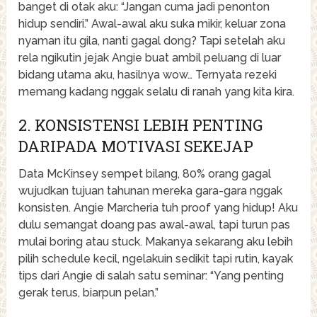
banget di otak aku: “Jangan cuma jadi penonton
hidup sendiri.” Awal-awal aku suka mikir, keluar zona
nyaman itu gila, nanti gagal dong? Tapi setelah aku
rela ngikutin jejak Angie buat ambil peluang di luar
bidang utama aku, hasilnya wow… Ternyata rezeki
memang kadang nggak selalu di ranah yang kita kira.
2. KONSISTENSI LEBIH PENTING
DARIPADA MOTIVASI SEKEJAP
Data McKinsey sempet bilang, 80% orang gagal
wujudkan tujuan tahunan mereka gara-gara nggak
konsisten. Angie Marcheria tuh proof yang hidup! Aku
dulu semangat doang pas awal-awal, tapi turun pas
mulai boring atau stuck. Makanya sekarang aku lebih
pilih schedule kecil, ngelakuin sedikit tapi rutin, kayak
tips dari Angie di salah satu seminar: “Yang penting
gerak terus, biarpun pelan.”