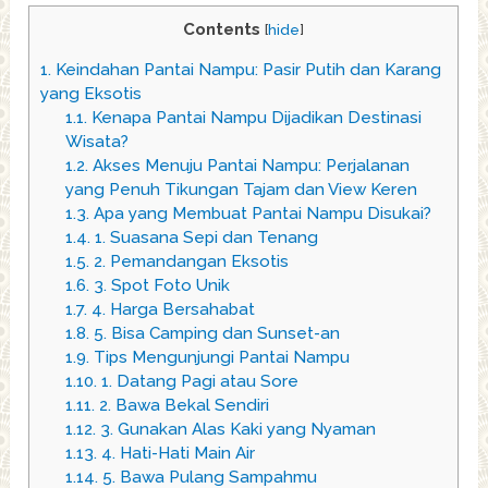
Contents
[
hide
]
1.
Keindahan Pantai Nampu: Pasir Putih dan Karang
yang Eksotis
1.1.
Kenapa Pantai Nampu Dijadikan Destinasi
Wisata?
1.2.
Akses Menuju Pantai Nampu: Perjalanan
yang Penuh Tikungan Tajam dan View Keren
1.3.
Apa yang Membuat Pantai Nampu Disukai?
1.4.
1. Suasana Sepi dan Tenang
1.5.
2. Pemandangan Eksotis
1.6.
3. Spot Foto Unik
1.7.
4. Harga Bersahabat
1.8.
5. Bisa Camping dan Sunset-an
1.9.
Tips Mengunjungi Pantai Nampu
1.10.
1. Datang Pagi atau Sore
1.11.
2. Bawa Bekal Sendiri
1.12.
3. Gunakan Alas Kaki yang Nyaman
1.13.
4. Hati-Hati Main Air
1.14.
5. Bawa Pulang Sampahmu