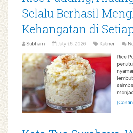
Selalu Berhasil Men
Kehangatan di Setia
Subham
July 16, 2026
Kuliner
N
Rice P
penutu
nyaman
lembut
seimba
menjad
[Contin