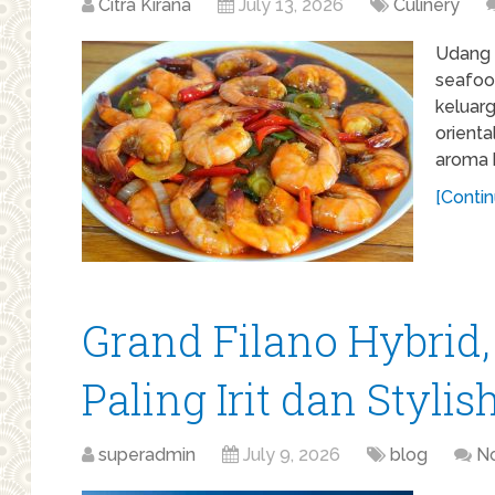
Citra Kirana
July 13, 2026
Culinery
Udang 
seafood
keluar
orienta
aroma 
[Contin
Grand Filano Hybrid
Paling Irit dan Stylis
superadmin
July 9, 2026
blog
N