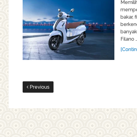
Memilih
memper
bakar,
berken
banyak
Filano 
[Contin
Previous