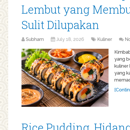
Lembut yang Membua
Sulit Dilupakan
Subham
July 18, 2026
Kuliner
N
Kimbab
yang be
kuline
yang ka
memadu
[Contin
Rice Pudding, Hida