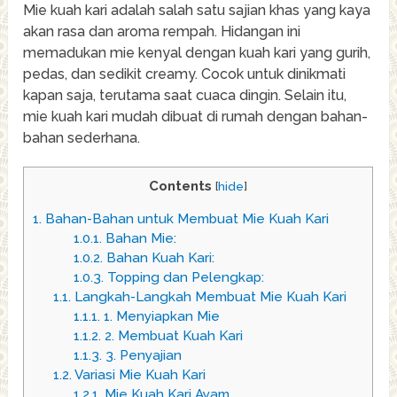
Mie kuah kari adalah salah satu sajian khas yang kaya
akan rasa dan aroma rempah. Hidangan ini
memadukan mie kenyal dengan kuah kari yang gurih,
pedas, dan sedikit creamy. Cocok untuk dinikmati
kapan saja, terutama saat cuaca dingin. Selain itu,
mie kuah kari mudah dibuat di rumah dengan bahan-
bahan sederhana.
Contents
[
hide
]
1.
Bahan-Bahan untuk Membuat Mie Kuah Kari
1.0.1.
Bahan Mie:
1.0.2.
Bahan Kuah Kari:
1.0.3.
Topping dan Pelengkap:
1.1.
Langkah-Langkah Membuat Mie Kuah Kari
1.1.1.
1. Menyiapkan Mie
1.1.2.
2. Membuat Kuah Kari
1.1.3.
3. Penyajian
1.2.
Variasi Mie Kuah Kari
1.2.1.
Mie Kuah Kari Ayam