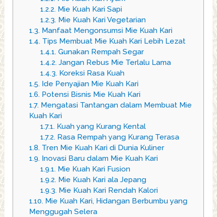
1.2.2.
Mie Kuah Kari Sapi
1.2.3.
Mie Kuah Kari Vegetarian
1.3.
Manfaat Mengonsumsi Mie Kuah Kari
1.4.
Tips Membuat Mie Kuah Kari Lebih Lezat
1.4.1.
Gunakan Rempah Segar
1.4.2.
Jangan Rebus Mie Terlalu Lama
1.4.3.
Koreksi Rasa Kuah
1.5.
Ide Penyajian Mie Kuah Kari
1.6.
Potensi Bisnis Mie Kuah Kari
1.7.
Mengatasi Tantangan dalam Membuat Mie
Kuah Kari
1.7.1.
Kuah yang Kurang Kental
1.7.2.
Rasa Rempah yang Kurang Terasa
1.8.
Tren Mie Kuah Kari di Dunia Kuliner
1.9.
Inovasi Baru dalam Mie Kuah Kari
1.9.1.
Mie Kuah Kari Fusion
1.9.2.
Mie Kuah Kari ala Jepang
1.9.3.
Mie Kuah Kari Rendah Kalori
1.10.
Mie Kuah Kari, Hidangan Berbumbu yang
Menggugah Selera