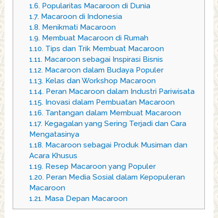
1.6.
Popularitas Macaroon di Dunia
1.7.
Macaroon di Indonesia
1.8.
Menikmati Macaroon
1.9.
Membuat Macaroon di Rumah
1.10.
Tips dan Trik Membuat Macaroon
1.11.
Macaroon sebagai Inspirasi Bisnis
1.12.
Macaroon dalam Budaya Populer
1.13.
Kelas dan Workshop Macaroon
1.14.
Peran Macaroon dalam Industri Pariwisata
1.15.
Inovasi dalam Pembuatan Macaroon
1.16.
Tantangan dalam Membuat Macaroon
1.17.
Kegagalan yang Sering Terjadi dan Cara
Mengatasinya
1.18.
Macaroon sebagai Produk Musiman dan
Acara Khusus
1.19.
Resep Macaroon yang Populer
1.20.
Peran Media Sosial dalam Kepopuleran
Macaroon
1.21.
Masa Depan Macaroon