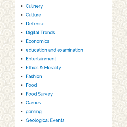
Culinery
Culture
Defense
Digital Trends
Economics
education and examination
Entertainment
Ethics & Morality
Fashion
Food
Food Survey
Games
gaming
Geological Events