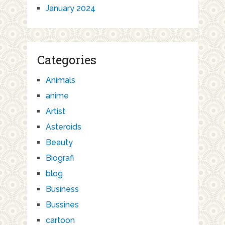
January 2024
Categories
Animals
anime
Artist
Asteroids
Beauty
Biografi
blog
Business
Bussines
cartoon