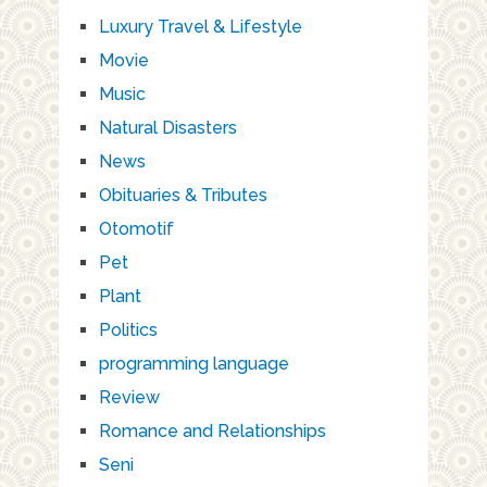
Luxury Travel & Lifestyle
Movie
Music
Natural Disasters
News
Obituaries & Tributes
Otomotif
Pet
Plant
Politics
programming language
Review
Romance and Relationships
Seni