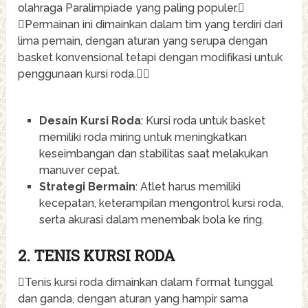
olahraga Paralimpiade yang paling populer.
Permainan ini dimainkan dalam tim yang terdiri dari
lima pemain, dengan aturan yang serupa dengan
basket konvensional tetapi dengan modifikasi untuk
penggunaan kursi roda.
Desain Kursi Roda
: Kursi roda untuk basket
memiliki roda miring untuk meningkatkan
keseimbangan dan stabilitas saat melakukan
manuver cepat.
Strategi Bermain
: Atlet harus memiliki
kecepatan, keterampilan mengontrol kursi roda,
serta akurasi dalam menembak bola ke ring.
2. TENIS KURSI RODA
Tenis kursi roda dimainkan dalam format tunggal
dan ganda, dengan aturan yang hampir sama