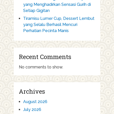
yang Menghadirkan Sensasi Gurih di
Setiap Gigitan
Tiramisu Lumer Cup, Dessert Lembut
yang Selalu Berhasil Mencuri
Perhatian Pecinta Manis
Recent Comments
No comments to show.
Archives
August 2026
July 2026