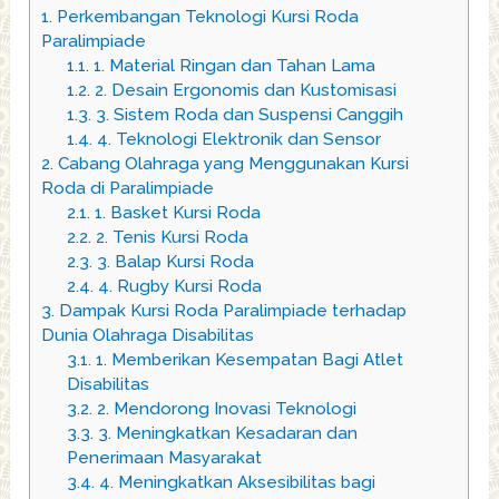
1.
Perkembangan Teknologi Kursi Roda
Paralimpiade
1.1.
1. Material Ringan dan Tahan Lama
1.2.
2. Desain Ergonomis dan Kustomisasi
1.3.
3. Sistem Roda dan Suspensi Canggih
1.4.
4. Teknologi Elektronik dan Sensor
2.
Cabang Olahraga yang Menggunakan Kursi
Roda di Paralimpiade
2.1.
1. Basket Kursi Roda
2.2.
2. Tenis Kursi Roda
2.3.
3. Balap Kursi Roda
2.4.
4. Rugby Kursi Roda
3.
Dampak Kursi Roda Paralimpiade terhadap
Dunia Olahraga Disabilitas
3.1.
1. Memberikan Kesempatan Bagi Atlet
Disabilitas
3.2.
2. Mendorong Inovasi Teknologi
3.3.
3. Meningkatkan Kesadaran dan
Penerimaan Masyarakat
3.4.
4. Meningkatkan Aksesibilitas bagi