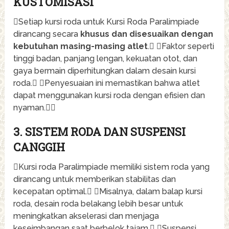
KUSTOMISASI
Setiap kursi roda untuk Kursi Roda Paralimpiade
dirancang secara
khusus dan disesuaikan dengan
kebutuhan masing-masing atlet
. Faktor seperti
tinggi badan, panjang lengan, kekuatan otot, dan
gaya bermain diperhitungkan dalam desain kursi
roda. Penyesuaian ini memastikan bahwa atlet
dapat menggunakan kursi roda dengan efisien dan
nyaman.
3. SISTEM RODA DAN SUSPENSI
CANGGIH
Kursi roda Paralimpiade memiliki sistem roda yang
dirancang untuk memberikan stabilitas dan
kecepatan optimal. Misalnya, dalam balap kursi
roda, desain roda belakang lebih besar untuk
meningkatkan akselerasi dan menjaga
keseimbangan saat berbelok tajam. Suspensi