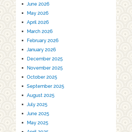
June 2026
May 2026
April 2026
March 2026
February 2026
January 2026
December 2025
November 2025
October 2025
September 2025
August 2025
July 2025
June 2025
May 2025
April 2025