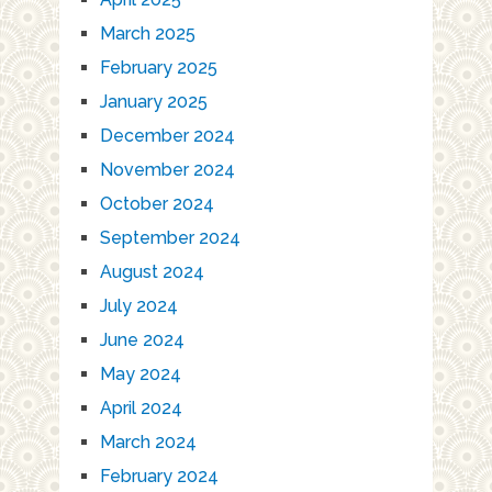
March 2025
February 2025
January 2025
December 2024
November 2024
October 2024
September 2024
August 2024
July 2024
June 2024
May 2024
April 2024
March 2024
February 2024