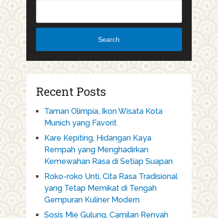
Search
Recent Posts
Taman Olimpia, Ikon Wisata Kota
Munich yang Favorit
Kare Kepiting, Hidangan Kaya
Rempah yang Menghadirkan
Kemewahan Rasa di Setiap Suapan
Roko-roko Unti, Cita Rasa Tradisional
yang Tetap Memikat di Tengah
Gempuran Kuliner Modern
Sosis Mie Gulung, Camilan Renyah