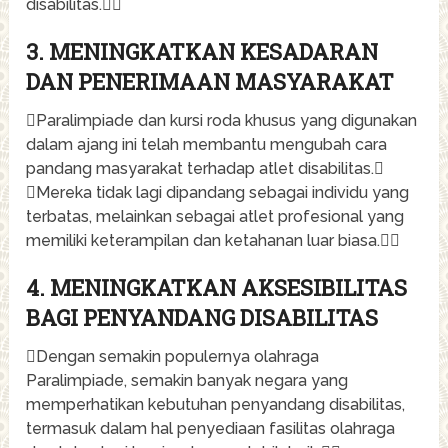
disabilitas.
3. MENINGKATKAN KESADARAN
DAN PENERIMAAN MASYARAKAT
Paralimpiade dan kursi roda khusus yang digunakan
dalam ajang ini telah membantu mengubah cara
pandang masyarakat terhadap atlet disabilitas.
Mereka tidak lagi dipandang sebagai individu yang
terbatas, melainkan sebagai atlet profesional yang
memiliki keterampilan dan ketahanan luar biasa.
4. MENINGKATKAN AKSESIBILITAS
BAGI PENYANDANG DISABILITAS
Dengan semakin populernya olahraga
Paralimpiade, semakin banyak negara yang
memperhatikan kebutuhan penyandang disabilitas,
termasuk dalam hal penyediaan fasilitas olahraga