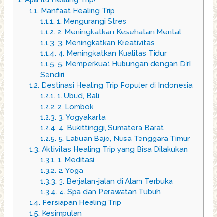
1.
Apa Itu Healing Trip?
1.1.
Manfaat Healing Trip
1.1.1.
1. Mengurangi Stres
1.1.2.
2. Meningkatkan Kesehatan Mental
1.1.3.
3. Meningkatkan Kreativitas
1.1.4.
4. Meningkatkan Kualitas Tidur
1.1.5.
5. Memperkuat Hubungan dengan Diri
Sendiri
1.2.
Destinasi Healing Trip Populer di Indonesia
1.2.1.
1. Ubud, Bali
1.2.2.
2. Lombok
1.2.3.
3. Yogyakarta
1.2.4.
4. Bukittinggi, Sumatera Barat
1.2.5.
5. Labuan Bajo, Nusa Tenggara Timur
1.3.
Aktivitas Healing Trip yang Bisa Dilakukan
1.3.1.
1. Meditasi
1.3.2.
2. Yoga
1.3.3.
3. Berjalan-jalan di Alam Terbuka
1.3.4.
4. Spa dan Perawatan Tubuh
1.4.
Persiapan Healing Trip
1.5.
Kesimpulan